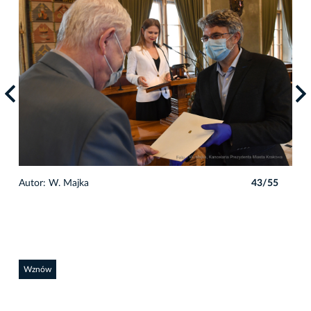
5
Autor: W. Majka
43/55
Auto
Wznów