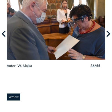
5
Autor: W. Majka
36/55
Auto
Wznów