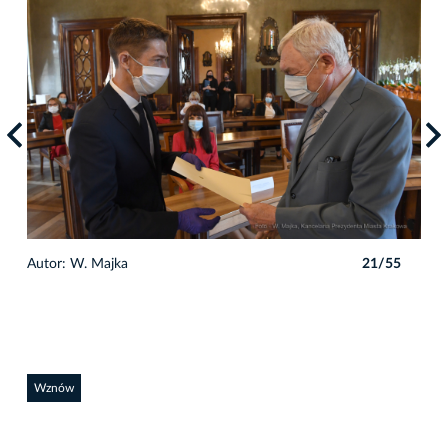
5
Autor: W. Majka
21/55
Auto
Wznów