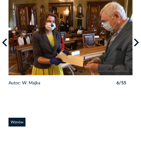
5
Autor: W. Majka
6/55
Auto
Wznów