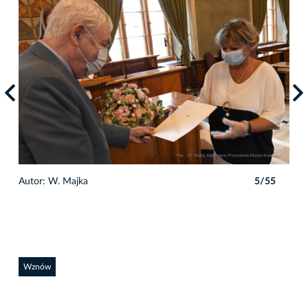
5
Autor: W. Majka
5/55
Auto
Wznów