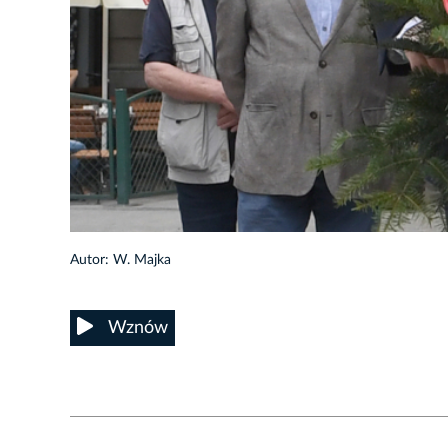
1/13
Autor: W. Majka
Wznów