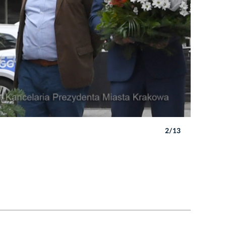
2/13
Autor: W. 