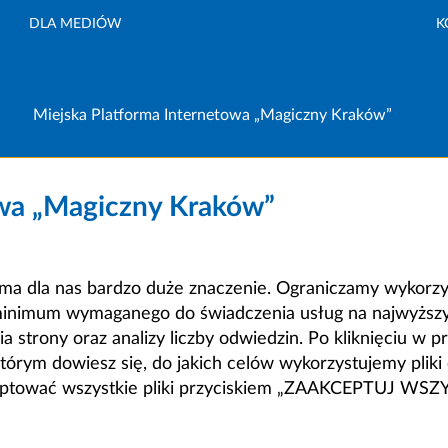
DLA MEDIÓW
K
Miejska Platforma Internetowa „Magiczny Kraków”
owa „Magiczny Kraków”
a dla nas bardzo duże znaczenie. Ograniczamy wykorzyst
minimum wymaganego do świadczenia usług na najwyższym
strony oraz analizy liczby odwiedzin. Po kliknięciu w pr
m dowiesz się, do jakich celów wykorzystujemy pliki c
ceptować wszystkie pliki przyciskiem „ZAAKCEPTUJ WS