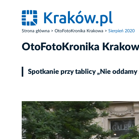
Strona główna
OtoFotoKronika Krakowa
Sierpień 2020
OtoFotoKronika Krako
Spotkanie przy tablicy „Nie oddamy 
ZDJĘCIE