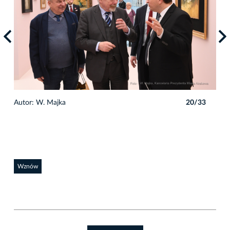
3
Autor: W. Majka
20/33
Auto
Wznów