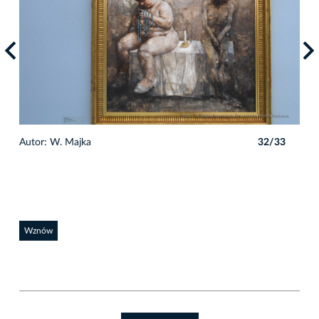
3
Autor: W. Majka
32/33
Auto
Wznów