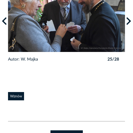
8
Autor: W. Majka
25/28
Auto
Wznów