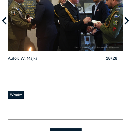
8
Autor: W. Majka
18/28
Auto
Wznów