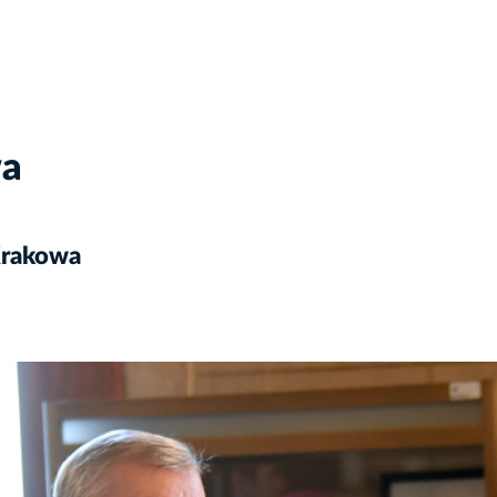
wa
Krakowa