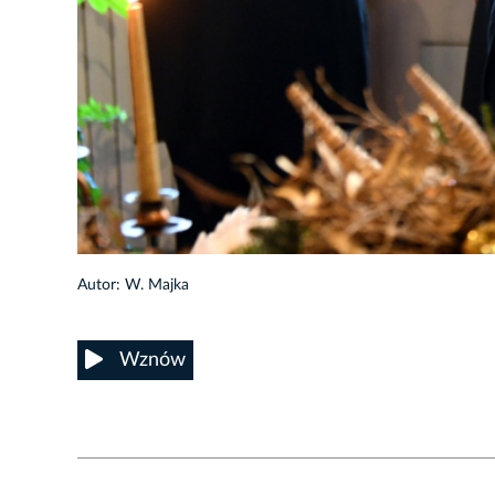
5/28
Autor: W. Majka
Wznów