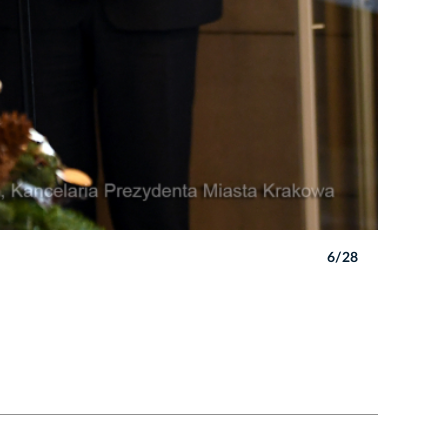
6/28
Autor: W. 