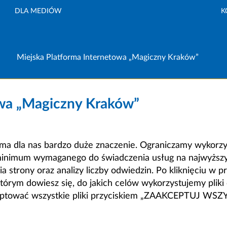
DLA MEDIÓW
K
Miejska Platforma Internetowa „Magiczny Kraków”
owa „Magiczny Kraków”
a dla nas bardzo duże znaczenie. Ograniczamy wykorzyst
minimum wymaganego do świadczenia usług na najwyższym
strony oraz analizy liczby odwiedzin. Po kliknięciu w pr
m dowiesz się, do jakich celów wykorzystujemy pliki c
ceptować wszystkie pliki przyciskiem „ZAAKCEPTUJ WS