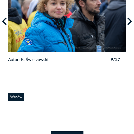
7
Autor: B. Świerzowski
9/27
Auto
Wznów