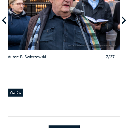
7
Autor: B. Świerzowski
7/27
Auto
Wznów