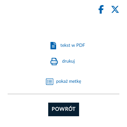
tekst w PDF
drukuj
pokaż metkę
POWRÓT