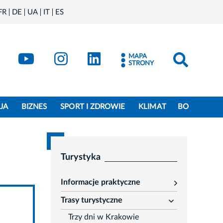
FR
DE
UA
IT
ES
book
Kraków - X
Kraków - YouTube
Kraków - Instagram
Kraków - LinkedIn
MAPA
STRONY
JA
BIZNES
SPORT I ZDROWIE
KLIMAT
BO
Turystyka
Informacje praktyczne
rozwiń
Trasy turystyczne
rozwiń
Trzy dni w Krakowie