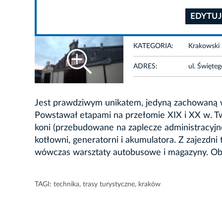
EDYTUJ
KATEGORIA:
Krakowski 
ADRES:
ul. Święt
Jest prawdziwym unikatem, jedyną zachowaną w 
Powstawał etapami na przełomie XIX i XX w. Two
koni (przebudowane na zaplecze administracyjn
kotłowni, generatorni i akumulatora. Z zajezdni
wówczas warsztaty autobusowe i magazyny. Obe
TAGI:
technika
,
trasy turystyczne
,
kraków