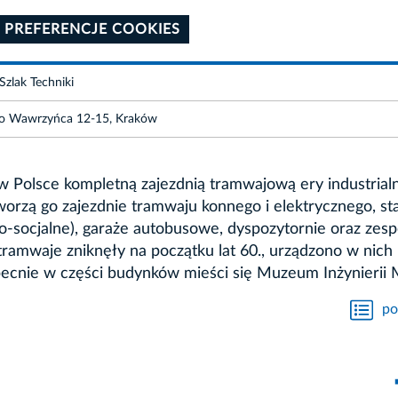
 PREFERENCJE COOKIES
Szlak Techniki
ego Wawrzyńca 12-15, Kraków
Polsce kompletną zajezdnią tramwajową ery industrialn
rzą go zajezdnie tramwaju konnego i elektrycznego, sta
o-socjalne), garaże autobusowe, dyspozytornie oraz zesp
 tramwaje zniknęły na początku lat 60., urządzono w nich
cnie w części budynków mieści się Muzeum Inżynierii Mi
po