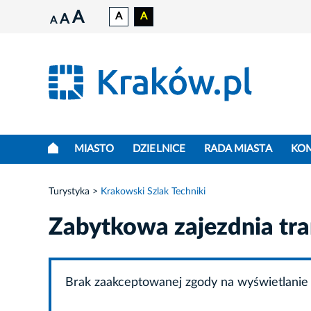
A
A
A
A
A
MIASTO
DZIELNICE
RADA MIASTA
KO
Turystyka
Krakowski Szlak Techniki
Zabytkowa zajezdnia t
Brak zaakceptowanej zgody na wyświetlanie 