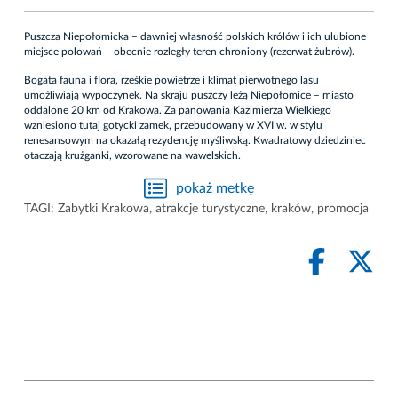
Puszcza Niepołomicka – dawniej własność polskich królów i ich ulubione
miejsce polowań – obecnie rozległy teren chroniony (rezerwat żubrów).
Bogata fauna i flora, rześkie powietrze i klimat pierwotnego lasu
umożliwiają wypoczynek. Na skraju puszczy leżą Niepołomice – miasto
oddalone 20 km od Krakowa. Za panowania Kazimierza Wielkiego
wzniesiono tutaj gotycki zamek, przebudowany w XVI w. w stylu
renesansowym na okazałą rezydencję myśliwską. Kwadratowy dziedziniec
otaczają krużganki, wzorowane na wawelskich.
pokaż metkę
TAGI:
Zabytki Krakowa
,
atrakcje turystyczne
,
kraków
,
promocja