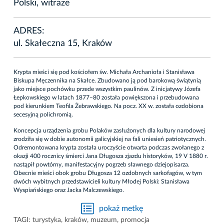
Polski, witraże
ADRES:
ul. Skałeczna 15, Kraków
Krypta mieści się pod kościołem św. Michała Archanioła i Stanisława
Biskupa Męczennika na Skałce. Zbudowano ją pod barokową świątynią
jako miejsce pochówku przede wszystkim paulinów. Z inicjatywy Józefa
Łepkowskiego w latach 1877–80 została powiększona i przebudowana
pod kierunkiem Teofila Żebrawskiego. Na pocz. XX w. została ozdobiona
secesyjną polichromią.
Koncepcja urządzenia grobu Polaków zasłużonych dla kultury narodowej
zrodziła się w dobie autonomii galicyjskiej na fali uniesień patriotycznych.
Odremontowana krypta została uroczyście otwarta podczas zwołanego z
okazji 400 rocznicy śmierci Jana Długosza zjazdu historyków, 19 V 1880 r.
nastąpił powtórny, manifestacyjny pogrzeb sławnego dziejopisarza.
Obecnie mieści obok grobu Długosza 12 ozdobnych sarkofagów, w tym
dwóch wybitnych przedstawicieli kultury Młodej Polski: Stanisława
Wyspiańskiego oraz Jacka Malczewskiego.
pokaż metkę
TAGI:
turystyka
,
kraków
,
muzeum
,
promocja