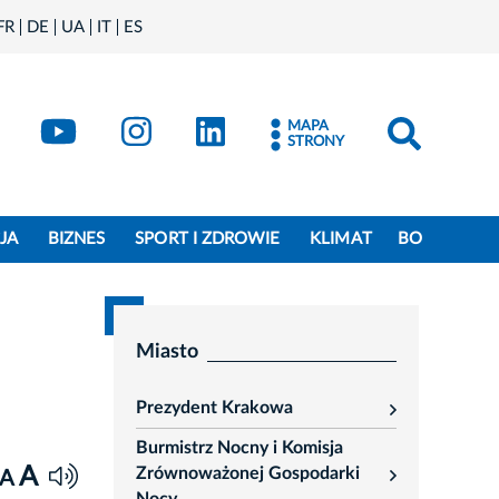
FR
DE
UA
IT
ES
book
Kraków - X
Kraków - YouTube
Kraków - Instagram
Kraków - LinkedIn
MAPA
STRONY
JA
BIZNES
SPORT I ZDROWIE
KLIMAT
BO
Miasto
Prezydent Krakowa
rozwiń
Burmistrz Nocny i Komisja
A
Zrównoważonej Gospodarki
A
rozwiń