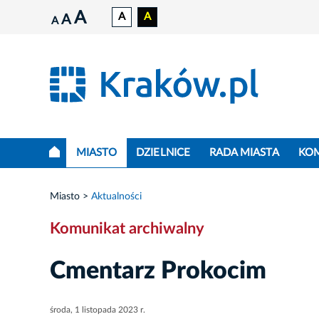
A
A
A
A
A
MIASTO
DZIELNICE
RADA MIASTA
KO
Miasto
Aktualności
Komunikat archiwalny
Cmentarz Prokocim
środa, 1 listopada 2023 r.