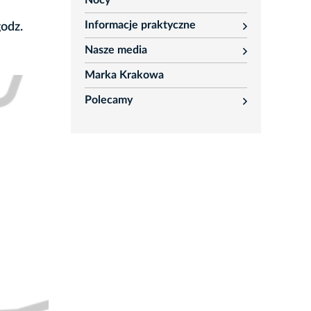
Nocy
Informacje praktyczne
godz.
rozwiń
Nasze media
rozwiń
Marka Krakowa
Polecamy
rozwiń