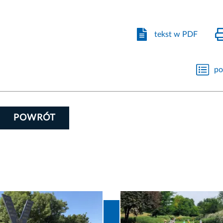
tekst w PDF
po
POWRÓT