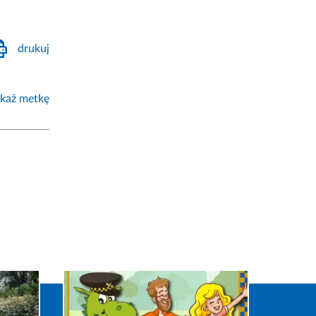
drukuj
każ metkę