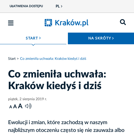
PL
UŁATWIENIA DOSTĘPU
ROZWIŃ MENU
ROZWIŃ
START
NA SKRÓTY
Start
Co zmieniła uchwała: Kraków kiedyś i dziś
Co zmieniła uchwała:
Kraków kiedyś i dziś
piątek, 2 sierpnia 2019 r.
A
A
A
Ewolucji i zmian, które zachodzą w naszym
najbliższym otoczeniu często się nie zauważa albo