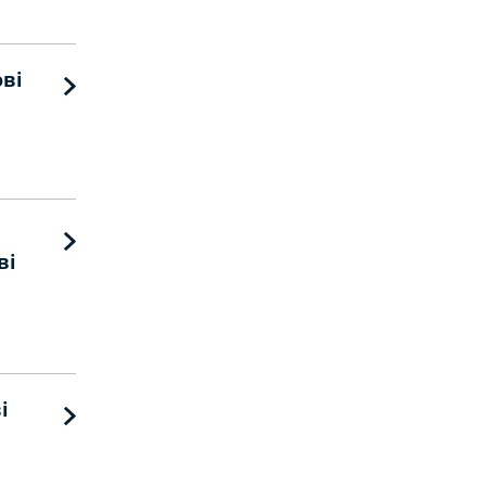
ові
ві
і