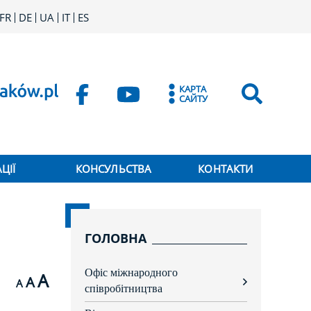
FR
DE
UA
IT
ES
КАРТА
САЙТУ
ЦІЇ
КОНСУЛЬСТВА
КОНТАКТИ
ГОЛОВНА
Офіс міжнародного
A
A
A
rozwiń
співробітництва