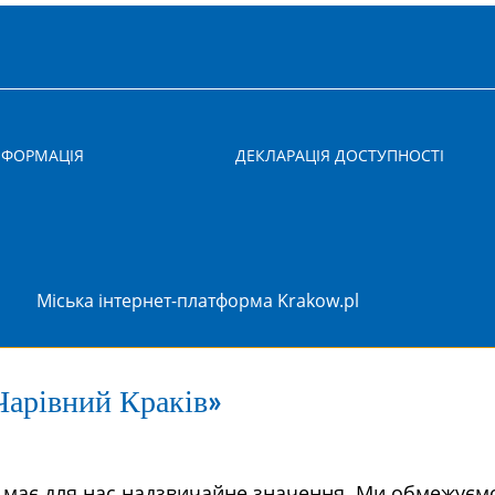
НФОРМАЦІЯ
ДЕКЛАРАЦІЯ ДОСТУПНОСТІ
Міська інтернет-платформа Krakow.pl
Чарівний Краків»
у має для нас надзвичайне значення. Ми обмежуєм