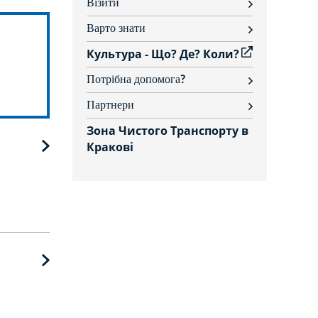
Візити
rozwiń
Варто знати
rozwiń
Культура - Що? Де? Коли?
Потрібна допомога?
rozwiń
Партнери
rozwiń
Зона Чистого Транспорту в
Кракові