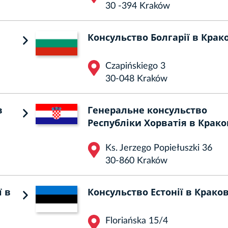
30 -394 Kraków
Консульство Болгарії в Крак
Czapińskiego 3
30-048 Kraków
в
Генеральне консульство
Республіки Хорватія в Крако
Ks. Jerzego Popiełuszki 36
30-860 Kraków
ї в
Консульство Естонії в Краков
Floriańska 15/4