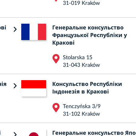
31-019 Kraków
ові
Генеральне консульство
Французької Республіки у
Кракові
Stolarska 15
31-043 Kraków
нія
Консульство Республіки
Індонезія в Кракові
Tenczyńska 3/9
31-102 Kraków
і
Генеральне консульство Япо