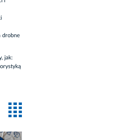
i i
i
m drobne
 jak:
lorystyką