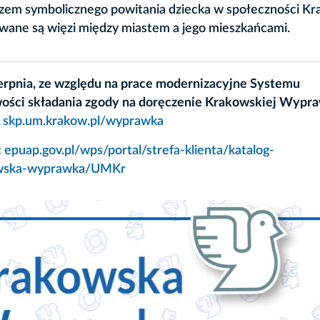
azem symbolicznego powitania dziecka w społeczności Kr
owane są więzi między miastem a jego mieszkańcami.
sierpnia, ze względu na prace modernizacyjne Systemu
iwości składania zgody na doręczenie Krakowskiej Wypr
y
skp.um.krakow.pl/wyprawka
:
epuap.gov.pl/wps/portal/strefa-klienta/katalog-
kowska-wyprawka/UMKr