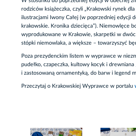
W stosunku do poprzedniej edycji w obecnej zm
rodziców książeczka, czyli „Krakowski rynek dl
ilustracjami Iwony Całej (w poprzedniej edycji
krakowskie. Kronika dziecięca”). Niemowlęce body
wyprodukowane w Krakowie, skarpetki w dwóch
stópki niemowlaka, a większe – towarzyszyć bę
Poza prezydenckim listem w wyprawce w niezmi
pudełko, czapeczka, kultowy kocyk i drewniana 
i zastosowaną ornamentyką, do barw i legend mi
Przeczytaj o Krakowskiej Wyprawce w portalu