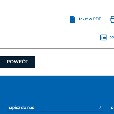
tekst w PDF
po
POWRÓT
napisz do nas
d