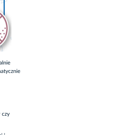
alnie
matycznie
 czy