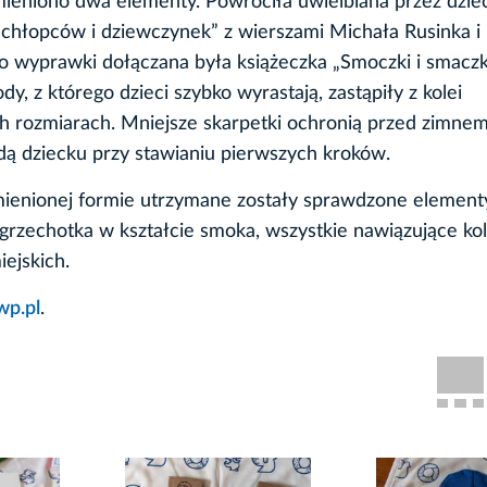
ieniono dwa elementy. Powróciła uwielbiana przez dziec
a chłopców i dziewczynek” z wierszami Michała Rusinka i
 do wyprawki dołączana była książeczka „Smoczki i smaczk
, z którego dzieci szybko wyrastają, zastąpiły z kolei
 rozmiarach. Mniejsze skarpetki ochronią przed zimne
dą dziecku przy stawianiu pierwszych kroków.
enionej formie utrzymane zostały sprawdzone elementy,
grzechotka w kształcie smoka, wszystkie nawiązujące ko
ejskich.
wp.pl
.