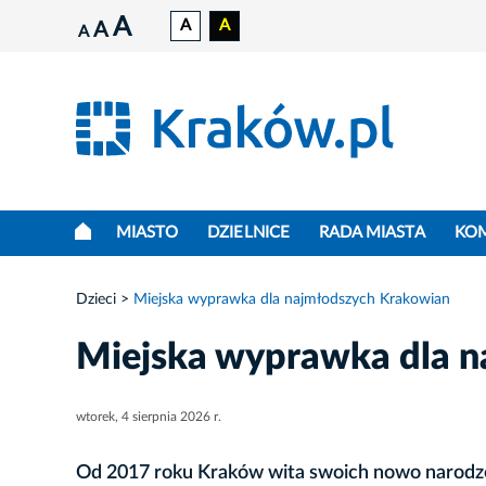
A
A
A
A
A
MIASTO
DZIELNICE
RADA MIASTA
KO
Dzieci
Miejska wyprawka dla najmłodszych Krakowian
Miejska wyprawka dla 
wtorek, 4 sierpnia 2026 r.
Od 2017 roku Kraków wita swoich nowo narodz