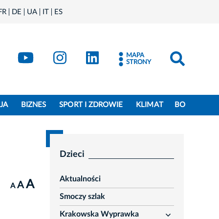
FR
DE
UA
IT
ES
book
Kraków - X
Kraków - YouTube
Kraków - Instagram
Kraków - LinkedIn
MAPA
STRONY
JA
BIZNES
SPORT I ZDROWIE
KLIMAT
BO
Dzieci
Aktualności
A
A
A
Smoczy szlak
Krakowska Wyprawka