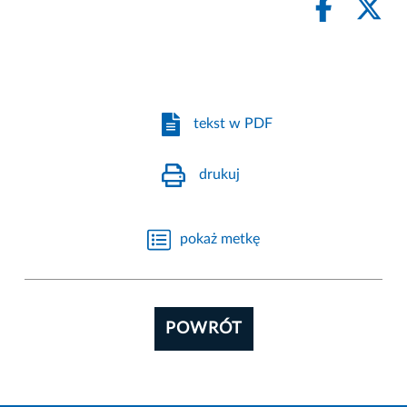
tekst w PDF
drukuj
pokaż metkę
POWRÓT