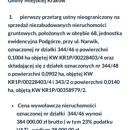
Gminy Miejskiej Kraków
1.
pierwszy przetarg ustny nieograniczony na
sprzedaż niezabudowanych nieruchomości
gruntowych, położonych w obrę
bi
e 68, jednostka
ewidencyjna Podgórze, przy ul. Narwik,
oznaczonej nr działki 344/46 o powierzchni
0,1004 ha objętej KW KR1P/00228403/4 oraz
składającej się z działek oznaczonych nr 344/48
o powierzchni 0,0902 ha, objętej KW
KR1P/00228403/4 i 343/2 o powierzchni 0,0140
ha, objętą KW KR1P/00358979/2.
Cena wywoławcza nieruchomości
oznaczonej nr działki 344/46 wynosi
384 000,00 zł brutto ( w tym 23% podatku