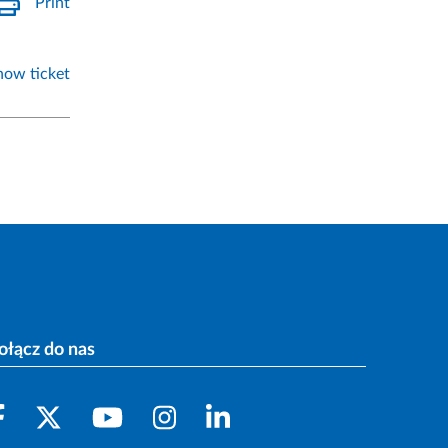
Print
how ticket
ołącz do nas