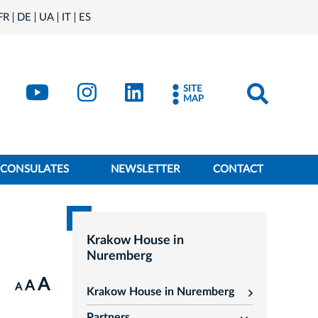
FR
DE
UA
IT
ES
book
Kraków - X
Kraków - YouTube
Kraków - Instagram
Kraków - LinkedIn
SITE
MAP
CONSULATES
NEWSLETTER
CONTACT
Krakow House in
Nuremberg
A
A
A
Krakow House in Nuremberg
rozwiń
Partners