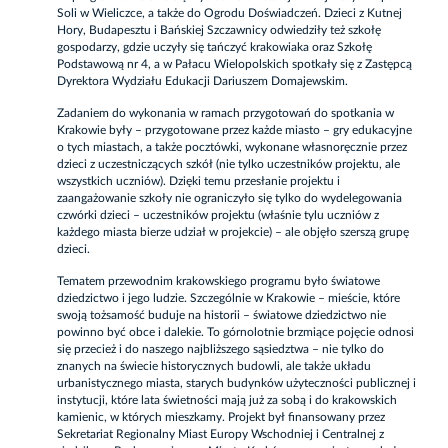
Soli w Wieliczce, a także do Ogrodu Doświadczeń. Dzieci z Kutnej
Hory, Budapesztu i Bańskiej Szczawnicy odwiedziły też szkołę
gospodarzy, gdzie uczyły się tańczyć krakowiaka oraz Szkołę
Podstawową nr 4, a w Pałacu Wielopolskich spotkały się z Zastępcą
Dyrektora Wydziału Edukacji Dariuszem Domajewskim.
Zadaniem do wykonania w ramach przygotowań do spotkania w
Krakowie były – przygotowane przez każde miasto – gry edukacyjne
o tych miastach, a także pocztówki, wykonane własnoręcznie przez
dzieci z uczestniczących szkół (nie tylko uczestników projektu, ale
wszystkich uczniów). Dzięki temu przesłanie projektu i
zaangażowanie szkoły nie ograniczyło się tylko do wydelegowania
czwórki dzieci – uczestników projektu (właśnie tylu uczniów z
każdego miasta bierze udział w projekcie) – ale objęło szerszą grupę
dzieci.
Tematem przewodnim krakowskiego programu było światowe
dziedzictwo i jego ludzie. Szczególnie w Krakowie – mieście, które
swoją tożsamość buduje na historii – światowe dziedzictwo nie
powinno być obce i dalekie. To górnolotnie brzmiące pojęcie odnosi
się przecież i do naszego najbliższego sąsiedztwa – nie tylko do
znanych na świecie historycznych budowli, ale także układu
urbanistycznego miasta, starych budynków użyteczności publicznej i
instytucji, które lata świetności mają już za sobą i do krakowskich
kamienic, w których mieszkamy. Projekt był finansowany przez
Sekretariat Regionalny Miast Europy Wschodniej i Centralnej z