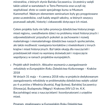
minerałów, z których słynie Bańska Szczawnica. Uczestnicy wzięli
także udział w warsztatach w Terra Permonia oraz uczyli się
wypłukiwać złoto w czasie specjalnego kursu w Muzeum
Kammerhof. Ważnym elementem seminarium były gry przygotowane
przez uczestników, czyli każdy zespół szkolny, w których wszyscy
poznawali zabytki, historię i ciekawostki dotyczące ich miast.
Celem projektu była nie tylko promocja dziedzictwa historycznego
miast regionu, uwrażliwianie dzieci na problemy miast historycznych i
odpowiedzialność przyszłych pokoleń za zachowanie i rozwój
materialnego i niematerialnego dziedzictwa naszych społeczeństw,
ale także możliwość nawiązania kontaktów z rówieśnikami z innych
krajów i miast historycznych. Był także okazją dla nauczycieli i
przedstawicieli miast na wymianę doświadczeń i rozpoczęcie
współpracy w ramach projektów europejskich.
Projekt szkół średnich:
Aktualne wyzwania a zaangażowanie
młodzieży w Europejskim Roku Dziedzictwa Kulturowego –
Kraków
2018
W dniach 31 maja – 4 czerwca 2018 roku w projekcie dedykowanym
zaangażowaniu młodzieży w problematykę dziedzictwa wzięło udział
po 4 uczniów z Wiednia (Austria), Rygi (Łotwa), Bańskiej Szczawnicy
(Słowacja), Budapesztu (Węgry) i Krakowa (XIV LO im. K.K.
Baczyńskiego) wraz z nauczycielami i koordynatorami z urzędów
miast.
Program, zrealizowany w Europejskim Roku Dziedzictwa