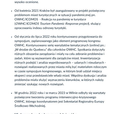
wysoko ocenione.
Od kwietnia 2021 Kraków był zaangażowany w projekt poświęcony
problemom miast turystycznych w sytuacji pandemicznej pn.
OWHC/ICOMOS - Reakcja na pandemię w turystyce
(
OWHC/ICOMOS Tourism Pandemic Response project
), służący
opracowaniu indexu odnowy turystyki.
Od stycznia do lipca 2022 roku kontynuowano przygotowania do
sympozjum, zaplanowanego jako element programowy kongresu
OWHC. Kontynuowano serię warsztatów tematycznych (online) pn.:
„W drodze do Quebecu” dla członków OWHC. Spotkania dotyczyły
różnych obszarów zarządzania i miały na celu zebranie problemów i
zadań, które są wyzwaniami dla zarządców miast. Inwentaryzacja
różnych podejść i analiza wypróbowanych – udanych i nieudanych -
rozwiązań realizowanych przez miasta miłą być materiałem roboczym
w czasie sympozjum kongresowego, w którym brali udział miejscy
eksperci oraz przedstawiciele władz miast. Wspólna dyskusja i analiza
problemów miała służyć wyznaczeniu kierunków, w których należy
zmierzać szukając nowych rozwiązań.
W grudniu 2022 roku i w marcu 2023 w Wilnie odbyły się warsztaty
poświęcone tworzeniu programu interwencyjno-kryzysowego
OWHC, którego koordynatorem jest Sekretariat Regionalny Europy
Środkowo-Wschodniej.