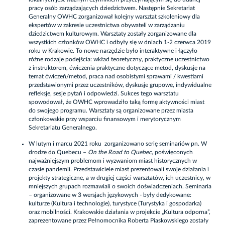
pracy osób zarządzających dziedzictwem. Następnie Sekretariat
Generalny OWHC zorganizował kolejny warsztat szkoleniowy dla
ekspertów w zakresie uczestnictwa obywateli w zarządzaniu
dziedzictwem kulturowym. Warsztaty zostały zorganizowane dla
wszystkich członków OWHC i odbyły się w dniach 1-2 czerwca 2019
roku w Krakowie. To nowe narzędzie było interaktywne i łączyło
różne rodzaje podejścia: wkład teoretyczny, praktyczne uczestnictwo
z instruktorem, ćwiczenia praktyczne dotyczące metod, dyskusje na
temat ćwiczeń/metod, praca nad osobistymi sprawami / kwestiami
przedstawionymi przez uczestników, dyskusje grupowe, indywidualne
refleksje, sesje pytań i odpowiedzi. Sukces tego warsztatu
spowodował, że OWHC wprowadziło taką formę aktywności miast
do swojego programu. Warsztaty są organizowane przez miasta
członkowskie przy wsparciu finansowym i merytorycznym
Sekretariatu Generalnego.
W lutym i marcu 2021 roku zorganizowano serię seminariów pn. W
drodze do Quebecu –
On the Road to Quebec,
poświęconych
najważniejszym problemom i wyzwaniom miast historycznych w
czasie pandemii. Przedstawiciele miast prezentowali swoje działania i
projekty strategiczne, a w drugiej części warsztatów, ich uczestnicy, w
mniejszych grupach rozmawiali o swoich doświadczeniach. Seminaria
– organizowane w 3 wersjach językowych - były dedykowane:
kulturze (Kultura i technologie), turystyce (Turystyka i gospodarka)
oraz mobilności. Krakowskie działania w projekcie „Kultura odporna”,
zaprezentowane przez Pełnomocnika Roberta Piaskowskiego zostały