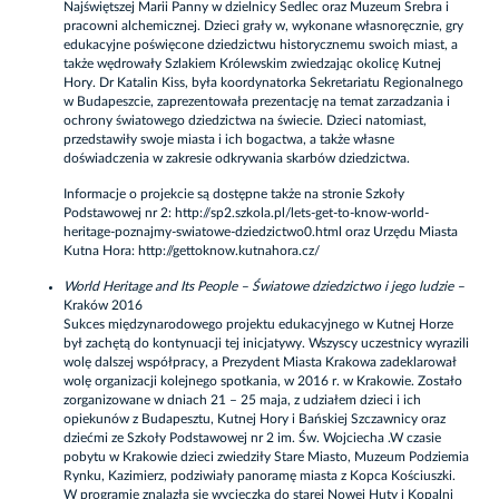
Najświętszej Marii Panny w dzielnicy Sedlec oraz Muzeum Srebra i
pracowni alchemicznej. Dzieci grały w, wykonane własnoręcznie, gry
edukacyjne poświęcone dziedzictwu historycznemu swoich miast, a
także wędrowały Szlakiem Królewskim zwiedzając okolicę Kutnej
Hory. Dr Katalin Kiss, była koordynatorka Sekretariatu Regionalnego
w Budapeszcie, zaprezentowała prezentację na temat zarzadzania i
ochrony światowego dziedzictwa na świecie. Dzieci natomiast,
przedstawiły swoje miasta i ich bogactwa, a także własne
doświadczenia w zakresie odkrywania skarbów dziedzictwa.
Informacje o projekcie są dostępne także na stronie Szkoły
Podstawowej nr 2:
http://sp2.szkola.pl/lets-get-to-know-world-
heritage-poznajmy-swiatowe-dziedzictwo0.html
oraz Urzędu Miasta
Kutna Hora:
http://gettoknow.kutnahora.cz/
World Heritage and Its People – Światowe dziedzictwo i jego ludzie –
Kraków 2016
Sukces międzynarodowego projektu edukacyjnego w Kutnej Horze
był zachętą do kontynuacji tej inicjatywy. Wszyscy uczestnicy wyrazili
wolę dalszej współpracy, a Prezydent Miasta Krakowa zadeklarował
wolę organizacji kolejnego spotkania, w 2016 r. w Krakowie. Zostało
zorganizowane w dniach 21 – 25 maja, z udziałem dzieci i ich
opiekunów z Budapesztu, Kutnej Hory i Bańskiej Szczawnicy oraz
dziećmi ze Szkoły Podstawowej nr 2 im. Św. Wojciecha .W czasie
pobytu w Krakowie dzieci zwiedziły Stare Miasto, Muzeum Podziemia
Rynku, Kazimierz, podziwiały panoramę miasta z Kopca Kościuszki.
W programie znalazła się wycieczka do starej Nowej Huty i Kopalni