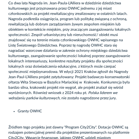
Co dwa lata Nagroda im. Jean-Paula-L'Alliera w dziedzinie dziedzictwa
kulturowego jest przyznawana przez OWHC jednemu z jej miast
członkowskich za projekt rewitalizacyjny zrealizowany w ostatnich latach.
Nagroda podkreśla osiągnięcia, program lub politykę związaną z ochroną,
rewitalizacją lub dobrym zarządzaniem żywym zespołem miejskim lub
obiektem w kontekście miejskim, przy znaczącym zaangażowaniu lokalnych
społeczności. Zespół urbanistyczny lub nieruchomość/ obiekt musi
znajdować się na terenie miasta członkowskiego OWHC wpisanego na
Listę Światowego Dziedzictwa. Poprzez tę nagrodę OWHC stara się
nagradzać wzorcowe działania w zakresie ochrony miejskiego dziedzictwa
kulturowego, zaangażowanie społeczności lokalnej poprzez zaangażowanie
lokalnych interesariuszy, konkretne rezultaty projektu dla społeczności
lokalnych oraz doświadczenia edukacyjne, z których może czerpać
społeczność międzynarodowa. W edycji 2021 Kraków zgłosił do Nagrody
Jean-Paul-L’Alliera projekt zatytułowany: Projekt badawczo-konserwatorski
ołtarza Wita Stwosza w Bazylice Mariackiej w Krakowie. Konkurencja była
bardzo silna, krakowski projekt nie wygrał, ale projekt znalazł się wśród
wyróżnionych. Również wniosek z 2024 roku pt.
Polska liderem we
wdrażaniu parków kulturowych
, nie zostało nagrodzone przez jury.
Granty OWHC
Źródłem tego projektu jest dawny "Program City2City". Dotacje OWHC są
rodzajem potencjalnej premii dla projektów prezentowanych na platformie
City2City. Wsparcie finansowe, jakiego OWHC udzieli miastom