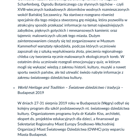
Scharfenberg, Ogrodu Botanicznego czy słynnych tajchów – czyli
XVIII-wiecznych kaskadowych zbiorników wodnych rozmieszczonych
wokół Bańskiej Szczawnicy. Na starówce rozegrano również
specjalnie dla tego miejsca stworzoną grę miejską, która pozwoliła w
atrakcyjny sposób przekazać informacje na temat najważniejszych
zabytków, pięknych gotyckich i renesansowych kamienic oraz
tajemnic malowniczych uliczek tego miasta. Dużym
zainteresowaniem cieszyły się też zorganizowane w Muzeum
Kammerhof warsztaty rękodzieła, podczas których uczniowie
zapoznali się z sztuką wypłukiwania złota, pieczenia regionalnego
chleba czy tworzenia ręcznie malowanych ekologicznych toreb. W
ostatnim dniu uczniowie rozegrali emocjonujący quiz, w którym
mogli się wykazać wiedzą z zakresu historii, kultury, muzyki a nawet
sportu swoich państw, ale też utrwalić świeżo nabyte informacje z
zakresu światowego dziedzictwa kultury.
World Heritage and Tradition – Światowe dziedzictwo i tradycja –
Budapeszt 2019
W dniach 27-31 sierpnia 2019 roku w Budapeszcie (Węgry) odbył się
kolejny program dla szkół podstawowych nt. światowego dziedzictwa
kultury. Organizatorem programu była dr Katalin Kiss, architekt,
ekspert ds. projektów edukacyjnych dla dzieci, a finansował go
Sekretariat Regionalny Miast Europy Środkowo-Wschodniej
Organizacji Miast Światowego Dziedzictwa (OWHC) przy wsparciu
Miasta Budapeszt.