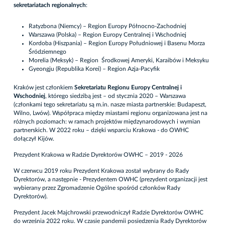
sekretariatach regionalnych
:
Ratyzbona (Niemcy) – Region Europy Północno-Zachodniej
Warszawa (Polska) – Region Europy Centralnej i Wschodniej
Kordoba (Hiszpania) – Region Europy Południowej i Basenu Morza
Śródziemnego
Morelia (Meksyk) – Region Środkowej Ameryki, Karaibów i Meksyku
Gyeongju (Republika Korei) – Region Azja-Pacyfik
Kraków jest członkiem
Sekretariatu Regionu Europy Centralnej i
Wschodniej
, którego siedzibą jest – od stycznia 2020 – Warszawa
(członkami tego sekretariatu są m.in. nasze miasta partnerskie: Budapeszt,
Wilno, Lwów). Współpraca między miastami regionu organizowana jest na
różnych poziomach: w ramach projektów międzynarodowych i wymian
partnerskich. W 2022 roku – dzięki wsparciu Krakowa - do OWHC
dołączył Kijów.
Prezydent Krakowa w Radzie Dyrektorów OWHC – 2019 - 2026
W czerwcu 2019 roku Prezydent Krakowa został wybrany do Rady
Dyrektorów, a następnie - Prezydentem OWHC (prezydent organizacji jest
wybierany przez Zgromadzenie Ogólne spośród członków Rady
Dyrektorów).
Prezydent Jacek Majchrowski przewodniczył Radzie Dyrektorów OWHC
do września 2022 roku. W czasie pandemii posiedzenia Rady Dyrektorów