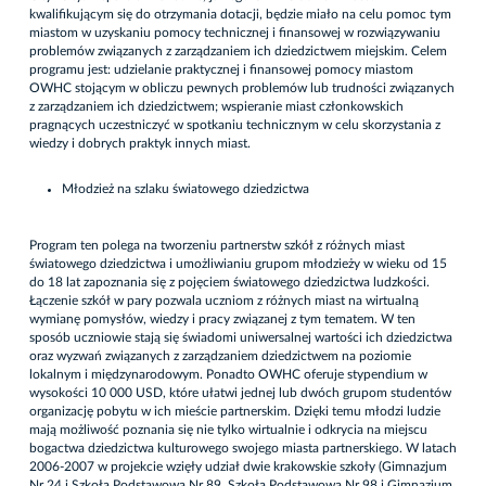
kwalifikującym się do otrzymania dotacji, będzie miało na celu pomoc tym
miastom w uzyskaniu pomocy technicznej i finansowej w rozwiązywaniu
problemów związanych z zarządzaniem ich dziedzictwem miejskim. Celem
programu jest: udzielanie praktycznej i finansowej pomocy miastom
OWHC stojącym w obliczu pewnych problemów lub trudności związanych
z zarządzaniem ich dziedzictwem; wspieranie miast członkowskich
pragnących uczestniczyć w spotkaniu technicznym w celu skorzystania z
wiedzy i dobrych praktyk innych miast.
Młodzież na szlaku światowego dziedzictwa
Program ten polega na tworzeniu partnerstw szkół z różnych miast
światowego dziedzictwa i umożliwianiu grupom młodzieży w wieku od 15
do 18 lat zapoznania się z pojęciem światowego dziedzictwa ludzkości.
Łączenie szkół w pary pozwala uczniom z różnych miast na wirtualną
wymianę pomysłów, wiedzy i pracy związanej z tym tematem. W ten
sposób uczniowie stają się świadomi uniwersalnej wartości ich dziedzictwa
oraz wyzwań związanych z zarządzaniem dziedzictwem na poziomie
lokalnym i międzynarodowym. Ponadto OWHC oferuje stypendium w
wysokości 10 000 USD, które ułatwi jednej lub dwóch grupom studentów
organizację pobytu w ich mieście partnerskim. Dzięki temu młodzi ludzie
mają możliwość poznania się nie tylko wirtualnie i odkrycia na miejscu
bogactwa dziedzictwa kulturowego swojego miasta partnerskiego. W latach
2006-2007 w projekcie wzięły udział dwie krakowskie szkoły (Gimnazjum
Nr 24 i Szkoła Podstawowa Nr 89, Szkoła Podstawowa Nr 98 i Gimnazjum