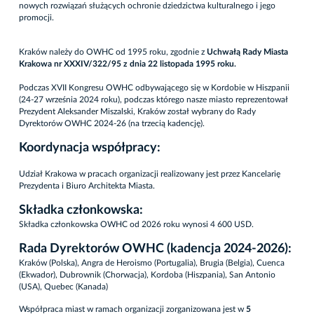
nowych rozwiązań służących ochronie dziedzictwa kulturalnego i jego
promocji.
Kraków należy do OWHC od 1995 roku, zgodnie z
Uchwałą Rady Miasta
Krakowa nr XXXIV/322/95 z dnia 22 listopada 1995 roku.
Podczas XVII Kongresu OWHC odbywającego się w Kordobie w Hiszpanii
(24-27 września 2024 roku), podczas którego nasze miasto reprezentował
Prezydent Aleksander Miszalski, Kraków został wybrany do Rady
Dyrektorów OWHC 2024-26 (na trzecią kadencję).
Koordynacja współpracy:
Udział Krakowa w pracach organizacji realizowany jest przez Kancelarię
Prezydenta i Biuro Architekta Miasta.
Składka członkowska:
Składka członkowska OWHC od 2026 roku wynosi 4 600 USD.
Rada Dyrektorów OWHC (kadencja 2024-2026):
Kraków (Polska), Angra de Heroismo (Portugalia), Brugia (Belgia), Cuenca
(Ekwador), Dubrownik (Chorwacja), Kordoba (Hiszpania), San Antonio
(USA), Quebec (Kanada)
Współpraca miast w ramach organizacji zorganizowana jest w
5