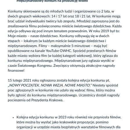
Międzynarodowy konkurs na produkcję wideo
Konkursy skierowane są do młodych ludzi i organizowane co 2 lata, w
dwóch grupach wiekowych: 14 i 17 lat oraz 18 i 21 lat. W konkursie mogą
brać udział indywidualni twórcy lub zespoły. Młodzież zaproszona jest do
zrealizowania filmu poświęconemu mieście światowego dziedzictwa. Każda
edycja odbywa się pod innym tematem przewodnim. W roku 2019 był to:
Moje miasto – nasze dziedzictwo. Konkursy odbywają się w dwóch
etapach – lokalnym (w każdym mieście światowego dziedzictwa i
międzynarodowym. Filmy – maksymalnie 5-minutowe – mają być
opublikowane na kanale YouTube OWHC. Spośród przesłanych filmów
każde miasto wybiera film (w każdej kategorii wiekowej), który zgłasza do
konkursu międzynarodowego. Międzynarodowe jury ogłasza wyniki w
czasie Światowego Kongresu. Zwycięzcy otrzymują atrakcyjne nagrody
finansowe!
15 lutego 2021 roku ogłoszona została kolejna edycja konkursu pt.
„
NOWY POCZĄTEK. NOWA WIZJA. NOWE MIASTO.
” Niestety spośród
prac zgłoszonych w konkursie nie udało się wybrać filmu, który można
było zgłosić do konkursu międzynarodowego. Uczestnicy dostali nagrody
pocieszenia od Prezydenta Krakowa.
Kolejna edycja konkursu w 2023 roku również nie przyniosła filmów,
które można by wysłać jako krakowskie propozycje, pomimo
organizacji w urzędzie miasta bezpłatnych warsztatów filmowych dla