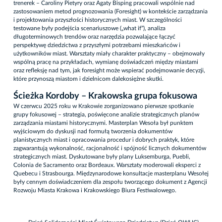
trenerek – Caroliny Pietyry oraz Agaty Bisping pracowali wspólnie nad
zastosowaniem metod prognozowania (Foresight) w kontekście zarządzania
i projektowania przyszłości historycznych miast. W szczególności
testowane były podejścia scenariuszowe („what if”), analiza
długoterminowych trendów oraz narzędzia pozwalające łączyć
perspektywę dziedzictwa z przyszłymi potrzebami mieszkańców i
użytkowników miast. Warsztaty miały charakter praktyczny – obejmowały
wspólną pracę na przykładach, wymianę doświadczeń między miastami
oraz refleksję nad tym, jak foresight może wspierać podejmowanie decyzji,
które przynoszą miastom i dzielnicom dalekosiężne skutki.
Ścieżka Kordoby – Krakowska grupa fokusowa
W czerwcu 2025 roku w Krakowie zorganizowano pierwsze spotkanie
grupy fokusowej – strategia, poświęcone analizie strategicznych planów
zarządzania miastami historycznymi. Masterplan Wesoła był punktem
wyjściowym do dyskusji nad formułą tworzenia dokumentów
planistycznych miast i opracowania procedur i dobrych praktyk, które
zagwarantują wykonalność, racjonalność i spójność licznych dokumentów
strategicznych miast. Dyskutowane były plany Luksemburga, Puebli,
Colonia de Sacramento oraz Bordeaux. Warsztaty moderowali eksperci z
Quebecu i Strasbourga. Międzynarodowe konsultacje masterplanu Wesołej
były cennym doświadczeniem dla zespołu tworzącego dokument z Agencji
Rozwoju Miasta Krakowa i Krakowskiego Biura Festiwalowego.