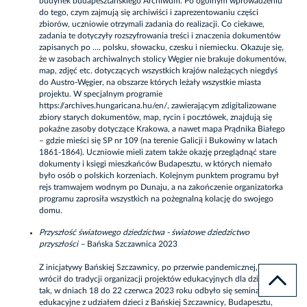
budynek budapesztańskiego Archiwum. Po ogólnym wprowadzeniu
do tego, czym zajmują się archiwiści i zaprezentowaniu części
zbiorów, uczniowie otrzymali zadania do realizacji. Co ciekawe,
zadania te dotyczyły rozszyfrowania treści i znaczenia dokumentów
zapisanych po …. polsku, słowacku, czesku i niemiecku. Okazuje się,
że w zasobach archiwalnych stolicy Węgier nie brakuje dokumentów,
map, zdjęć etc. dotyczących wszystkich krajów należących niegdyś
do Austro-Węgier, na obszarze których leżały wszystkie miasta
projektu. W specjalnym programie
https://archives.hungaricana.hu/en/
, zawierającym zdigitalizowane
zbiory starych dokumentów, map, rycin i pocztówek, znajdują się
pokaźne zasoby dotyczące Krakowa, a nawet mapa Prądnika Białego
– gdzie mieści się SP nr 109 (na terenie Galicji i Bukowiny w latach
1861-1864). Uczniowie mieli zatem także okazję przeglądnąć stare
dokumenty i księgi mieszkańców Budapesztu, w których niemało
było osób o polskich korzeniach. Kolejnym punktem programu był
rejs tramwajem wodnym po Dunaju, a na zakończenie organizatorka
programu zaprosiła wszystkich na pożegnalną kolację do swojego
domu.
Przyszłość światowego dziedzictwa - światowe dziedzictwo
przyszłości –
Bańska Szczawnica 2023
Z inicjatywy Bańskiej Szczawnicy, po przerwie pandemicznej, CEER
wrócił do tradycji organizacji projektów edukacyjnych dla dzieci. I
tak, w dniach 18 do 22 czerwca 2023 roku odbyło się seminarium
edukacyjne z udziałem dzieci z Bańskiej Szczawnicy, Budapesztu,