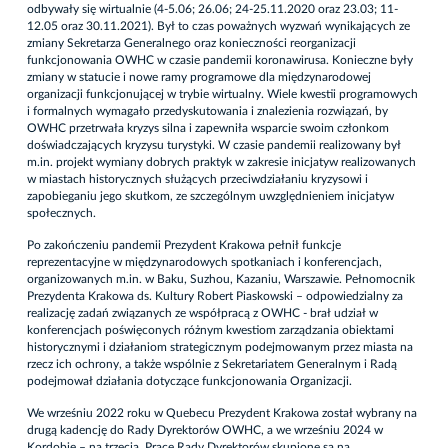
odbywały się wirtualnie (4-5.06; 26.06; 24-25.11.2020 oraz 23.03; 11-
12.05 oraz 30.11.2021). Był to czas poważnych wyzwań wynikających ze
zmiany Sekretarza Generalnego oraz konieczności reorganizacji
funkcjonowania OWHC w czasie pandemii koronawirusa. Konieczne były
zmiany w statucie i nowe ramy programowe dla międzynarodowej
organizacji funkcjonującej w trybie wirtualny. Wiele kwestii programowych
i formalnych wymagało przedyskutowania i znalezienia rozwiązań, by
OWHC przetrwała kryzys silna i zapewniła wsparcie swoim członkom
doświadczających kryzysu turystyki. W czasie pandemii realizowany był
m.in. projekt wymiany dobrych praktyk w zakresie inicjatyw realizowanych
w miastach historycznych służących przeciwdziałaniu kryzysowi i
zapobieganiu jego skutkom, ze szczególnym uwzględnieniem inicjatyw
społecznych.
Po zakończeniu pandemii Prezydent Krakowa pełnił funkcje
reprezentacyjne w międzynarodowych spotkaniach i konferencjach,
organizowanych m.in. w Baku, Suzhou, Kazaniu, Warszawie. Pełnomocnik
Prezydenta Krakowa ds. Kultury Robert Piaskowski – odpowiedzialny za
realizację zadań związanych ze współpracą z OWHC - brał udział w
konferencjach poświęconych różnym kwestiom zarządzania obiektami
historycznymi i działaniom strategicznym podejmowanym przez miasta na
rzecz ich ochrony, a także wspólnie z Sekretariatem Generalnym i Radą
podejmował działania dotyczące funkcjonowania Organizacji.
We wrześniu 2022 roku w Quebecu Prezydent Krakowa został wybrany na
drugą kadencję do Rady Dyrektorów OWHC, a we wrześniu 2024 w
Kordobie – na trzecią. Prace Rady Dyrektorów skupione są na