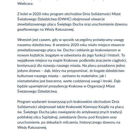
Wieliczce.
Z kolei w 2020 roku program obchodów Dnia Solidarności Miast
Światowego Dziedzictwa
(OWHC) obejmował otwarcie
zrewitalizowanego placu Świętego Ducha oraz uruchomienie dzwonu
gwałtownego na Wieży Ratuszowej.
Wrzesień jest czasem, gdy w sposób szczególny poświęcamy uwagę
naszemu dziedzictwu. 8 września 2020 roku miało miejsce otwarcie
zrewitalizowanego placu św. Ducha i oddanie go krakowianom w
nowym kształcie, bogatym w odwołania do jego funkcji i historii. To
wyjątkowe miejsce na mapie Krakowa: podkreśla znaczenie ciągłości,
kontynuacji dla rozwoju naszego miasta. Na placu posadzono jedno
jedyne drzewo – dąb, który ma przypominać, że bogate dziedzictwo
kulturowe naszego miasta – zarówno to materialne, jak i
niematerialne jest bezcenne, warte codziennej uwagi i troski. Dąb
będzie upamiętniał prezydencję Krakowa w Organizacji Miast
Światowego Dziedzictwa.
Program wydarzeń towarzyszących krakowskim obchodom Dnia
Solidarności obejmował także Krakowski Kiermasz Książki na placu
św. Świętego Ducha jako nawiązanie do antykwarycznych tradycji
pobliskiej ulicy Szpitalnej, zwiedzanie Domu pod Krzyżem oraz
uruchomienie, po dekadach milczenia, historycznego dzwonu na
Wieży Ratuszowej.