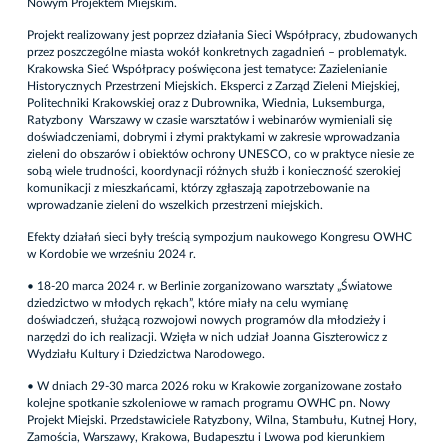
Nowym Projektem Miejskim.
Projekt realizowany jest poprzez działania Sieci Współpracy, zbudowanych
przez poszczególne miasta wokół konkretnych zagadnień – problematyk.
Krakowska Sieć Współpracy poświęcona jest tematyce: Zazielenianie
Historycznych Przestrzeni Miejskich. Eksperci z Zarząd Zieleni Miejskiej,
Politechniki Krakowskiej oraz z Dubrownika, Wiednia, Luksemburga,
Ratyzbony Warszawy w czasie warsztatów i webinarów wymieniali się
doświadczeniami, dobrymi i złymi praktykami w zakresie wprowadzania
zieleni do obszarów i obiektów ochrony UNESCO, co w praktyce niesie ze
sobą wiele trudności, koordynacji różnych służb i konieczność szerokiej
komunikacji z mieszkańcami, którzy zgłaszają zapotrzebowanie na
wprowadzanie zieleni do wszelkich przestrzeni miejskich.
Efekty działań sieci były treścią sympozjum naukowego Kongresu OWHC
w Kordobie we wrześniu 2024 r.
• 18-20 marca 2024 r. w Berlinie zorganizowano warsztaty „Światowe
dziedzictwo w młodych rękach”, które miały na celu wymianę
doświadczeń, służącą rozwojowi nowych programów dla młodzieży i
narzędzi do ich realizacji. Wzięła w nich udział Joanna Giszterowicz z
Wydziału Kultury i Dziedzictwa Narodowego.
• W dniach 29-30 marca 2026 roku w Krakowie zorganizowane zostało
kolejne spotkanie szkoleniowe w ramach programu OWHC pn. Nowy
Projekt Miejski. Przedstawiciele Ratyzbony, Wilna, Stambułu, Kutnej Hory,
Zamościa, Warszawy, Krakowa, Budapesztu i Lwowa pod kierunkiem