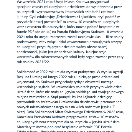
We wrześniu 2021 roku Urząd Miasta Krakowa przygotował
specjalne zeszyty edukacyjne nt. dziedzictwa do wykorzystania przez
nauczycieli i wychowawców w krakowskich szkołach i centrach
kultury. Cykl edukacyjny „Dziedzictwo z Lajkotkiem, czyli podróż w
przyszłość naszej przeszłości” to zestaw 10 zeszytów edukacyjnych
wraz z zeszytem dla nauczyciela, który można pobrać bezpłatnie w
formie PDF (do druku) na Portalu Edukacyjnym Krakowa. 8 września
2021 roku do urzędu zaproszeni zostali uczniowie klas I – III ze szkoły
podstawowej, żeby wziąć udział w warsztatach promujących zeszyty
edukacyjne i przybliżających dzieciom ważny obszar naszej
codzienności, jakim jest dziedzictwo kultury. Kolejne sesje
warsztatów dla zainteresowanych szkół były organizowane przez cały
rok szkolny 2021/22.
Solidarność w 2022 roku
miała wymiar praktyczny. W wyniku agresji
Rosji na Ukrainę od lutego 2022 roku, uciekając przed działaniami
wojennymi, do Krakowa przyjechały tysiące obywateli naszego
wschodniego sąsiada. W krakowskich szkołach przybyło wiele dzieci
ukraińskich, które nie znały ani języka polskiego, ani swojego nowego
miejsca zamieszkania. Stąd pomysł, by kot Lajkotek, dziecięcy
przewodnik po światowym i krakowskim dziedzictwie, przemówił do
nowych mieszkańców naszego miasta w ich rodzimym języku. Z
okazji Dnia Solidarności Miast Światowego Dziedzictwa w 2022 roku,
Kancelaria Prezydenta Krakowa przygotowała zestaw 10 zeszytów
edukacyjnych wraz z zeszytem dla nauczyciela w języku ukraińskim.
Materiały te można pobierać bezpłatnie w formie PDF Portalu