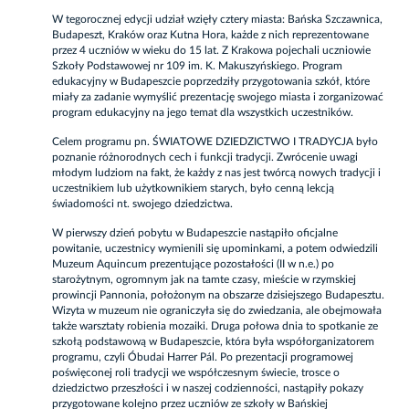
W tegorocznej edycji udział wzięły cztery miasta: Bańska Szczawnica,
Budapeszt, Kraków oraz Kutna Hora, każde z nich reprezentowane
przez 4 uczniów w wieku do 15 lat. Z Krakowa pojechali uczniowie
Szkoły Podstawowej nr 109 im. K. Makuszyńskiego. Program
edukacyjny w Budapeszcie poprzedziły przygotowania szkół, które
miały za zadanie wymyślić prezentację swojego miasta i zorganizować
program edukacyjny na jego temat dla wszystkich uczestników.
Celem programu pn. ŚWIATOWE DZIEDZICTWO I TRADYCJA było
poznanie różnorodnych cech i funkcji tradycji. Zwrócenie uwagi
młodym ludziom na fakt, że każdy z nas jest twórcą nowych tradycji i
uczestnikiem lub użytkownikiem starych, było cenną lekcją
świadomości nt. swojego dziedzictwa.
W pierwszy dzień pobytu w Budapeszcie nastąpiło oficjalne
powitanie, uczestnicy wymienili się upominkami, a potem odwiedzili
Muzeum Aquincum prezentujące pozostałości (II w n.e.) po
starożytnym, ogromnym jak na tamte czasy, mieście w rzymskiej
prowincji Pannonia, położonym na obszarze dzisiejszego Budapesztu.
Wizyta w muzeum nie ograniczyła się do zwiedzania, ale obejmowała
także warsztaty robienia mozaiki. Druga połowa dnia to spotkanie ze
szkołą podstawową w Budapeszcie, która była współorganizatorem
programu, czyli Óbudai Harrer Pál. Po prezentacji programowej
poświęconej roli tradycji we współczesnym świecie, trosce o
dziedzictwo przeszłości i w naszej codzienności, nastąpiły pokazy
przygotowane kolejno przez uczniów ze szkoły w Bańskiej