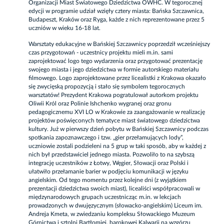
Organizacji Miast Światowego Dziedzictwa OWHC. W tegorocznej
edycji w programie udział wzięły cztery miasta: Bańska Szczawnica,
Budapeszt, Kraków oraz Ryga, każde z nich reprezentowane przez 5
uczniów w wieku 16-18 lat.
Warsztaty edukacyjne w Bańskiej Szczawnicy poprzedził wcześniejszy
czas przygotowań - uczestnicy projektu mieli m.in. sami
zaprojektować logo tego wydarzenia oraz przygotować prezentację
swojego miasta i jego dziedzictwa w formie autorskiego materiału
filmowego. Logo zaprojektowane przez licealistki z Krakowa okazało
się zwycięską propozycją i stało się symbolem tegorocznych
warsztatów! Prezydent Krakowa pogratulował autorkom projektu
Oliwii Król oraz Polinie Ishchenko wygranej oraz gronu
pedagogicznemu XVI LO w Krakowie za zaangażowanie w realizację
projektów poświęconych tematyce miast światowego dziedzictwa
kultury. Już w pierwszy dzień pobytu w Bańskiej Szczawnicy podczas
spotkania zapoznawczego i tzw. „gier przełamujących lody”,
uczniowie zostali podzieleni na 5 grup w taki sposób, aby w każdej z
nich był przedstawiciel jednego miasta. Pozwoliło to na szybszą
integrację uczestników z Łotwy, Węgier, Słowacji oraz Polski i
ułatwiło przełamanie barier w podjęciu komunikacji w języku
angielskim. Od tego momentu przez kolejne dni (z wyjątkiem
prezentacji dziedzictwa swoich miast), licealiści współpracowali w
międzynarodowych grupach uczestnicząc m.in. w lekcjach
prowadzonych w dwujęzycznym (słowacko-angielskim) Liceum im.
Andreja Kmeta, w zwiedzaniu kompleksu Słowackiego Muzeum
Górnictwa i sztolni Bartłomiej, barokowej Kalwarii na wzgórzu