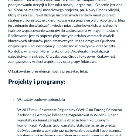
podejmowaniu decyzji o kierunku rozwoju organizacji. Obecnie jest ona
skupiona na realizacji modelowego projektu, pn. Nowy Proces Miejski,
który ma na celu rewitalizację historycznych centrów miast poprzez
strategie urbanistyczne ukierunkowane na poprawę warunków życia. Ideą
jest zebranie doświadczeń i wiedzy miast członkowskich, a następnie
twórcze wypracowanie wzorców do zastosowania w innych miastach.
Realizowane jest to poprzez pięć różnych działań w ramach dwóch
kluczowych obszarów problematycznych: Mapa drogowa Quebecu
obejmująca Sieci współpracy i Społeczność praktyków oraz Ścieżka
Kordoby, w ramach której funkcjonują: Akcelerator rewitalizacji
dziedzictwa miejskiego, CityLabs oraz Grupy fokusowe. Kraków jest
zaangażowany w sieci współpracy oraz grupy fokusowe.
O krakowskiej prezydencji można przeczytać
tutaj
.
Projekty i programy:
Warsztaty budowy potencjału
W 2017 roku Sekretariat Regionalny OWHC na Europę Północno-
Zachodnią i Amerykę Północną zorganizował w Wiedniu udane
warsztaty na temat zarządzania dziedzictwem kulturowym i
komunikacji. Podczas tego warsztatu stało się jasne, że wiedza i
doświadczenie w zakresie zaangażowania obywateli i społeczności
lokalnych jest ważnym czynnikiem przyczyniającym się do udanej