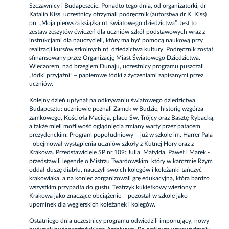
Szczawnicy i Budapeszcie. Ponadto tego dnia, od organizatorki, dr
Katalin Kiss, uczestnicy otrzymali podręcznik (autorstwa dr K. Kiss)
pn. „Moja pierwsza książka nt. światowego dziedzictwa”. Jest to
zestaw zeszytów ćwiczeń dla uczniów szkół podstawowych wraz z
instrukcjami dla nauczycieli, który ma być pomocą naukową przy
realizacji kursów szkolnych nt. dziedzictwa kultury. Podręcznik został
sfinansowany przez Organizację Miast Światowego Dziedzictwa.
Wieczorem, nad brzegiem Dunaju, uczestnicy programu puszczali
„łódki przyjaźni” – papierowe łódki z życzeniami zapisanymi przez
uczniów.
Kolejny dzień upłynął na odkrywaniu światowego dziedzictwa
Budapesztu: uczniowie poznali Zamek w Budzie, historię wzgórza
zamkowego, Kościoła Macieja, placu Św. Trójcy oraz Basztę Rybacką,
a także mieli możliwość oglądnięcia zmiany warty przez pałacem
prezydenckim. Program popołudniowy – już w szkole im. Harrer Pala
- obejmował wystąpienia uczniów szkoły z Kutnej Hory oraz z
Krakowa. Przedstawiciele SP nr 109: Julia, Matylda, Paweł i Marek -
przedstawili legendę o Mistrzu Twardowskim, który w karczmie Rzym
oddał duszę diabłu, nauczyli swoich kolegów i koleżanki tańczyć
krakowiaka, a na koniec zorganizowali grę edukacyjną, która bardzo
wszystkim przypadła do gustu. Teatrzyk kukiełkowy wieziony z
Krakowa jako znaczące obciążenie – pozostał w szkole jako
upominek dla węgierskich koleżanek i kolegów.
Ostatniego dnia uczestnicy programu odwiedzili imponujący, nowy