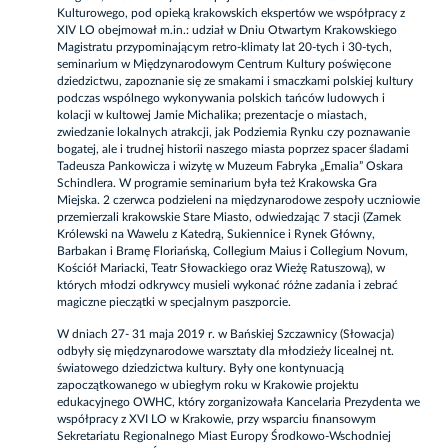
Kulturowego, pod opieką krakowskich ekspertów we współpracy z
XIV LO obejmował m.in.: udział w Dniu Otwartym Krakowskiego
Magistratu przypominającym retro-klimaty lat 20-tych i 30-tych,
seminarium w Międzynarodowym Centrum Kultury poświęcone
dziedzictwu, zapoznanie się ze smakami i smaczkami polskiej kultury
podczas wspólnego wykonywania polskich tańców ludowych i
kolacji w kultowej Jamie Michalika; prezentacje o miastach,
zwiedzanie lokalnych atrakcji, jak Podziemia Rynku czy poznawanie
bogatej, ale i trudnej historii naszego miasta poprzez spacer śladami
Tadeusza Pankowicza i wizytę w Muzeum Fabryka „Emalia” Oskara
Schindlera. W programie seminarium była też Krakowska Gra
Miejska. 2 czerwca podzieleni na międzynarodowe zespoły uczniowie
przemierzali krakowskie Stare Miasto, odwiedzając 7 stacji (Zamek
Królewski na Wawelu z Katedrą, Sukiennice i Rynek Główny,
Barbakan i Bramę Floriańską, Collegium Maius i Collegium Novum,
Kościół Mariacki, Teatr Słowackiego oraz Wieżę Ratuszową), w
których młodzi odkrywcy musieli wykonać różne zadania i zebrać
magiczne pieczątki w specjalnym paszporcie.
W dniach 27- 31 maja 2019 r. w Bańskiej Szczawnicy (Słowacja)
odbyły się międzynarodowe warsztaty dla młodzieży licealnej nt.
światowego dziedzictwa kultury. Były one kontynuacją
zapoczątkowanego w ubiegłym roku w Krakowie projektu
edukacyjnego OWHC, który zorganizowała Kancelaria Prezydenta we
współpracy z XVI LO w Krakowie, przy wsparciu finansowym
Sekretariatu Regionalnego Miast Europy Środkowo-Wschodniej