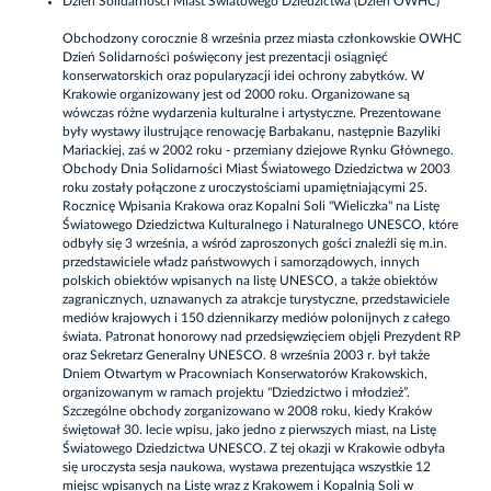
Dzień Solidarności Miast Światowego Dziedzictwa (Dzień OWHC)
Obchodzony corocznie 8 września przez miasta członkowskie OWHC
Dzień Solidarności poświęcony jest prezentacji osiągnięć
konserwatorskich oraz popularyzacji idei ochrony zabytków. W
Krakowie organizowany jest od 2000 roku. Organizowane są
wówczas różne wydarzenia kulturalne i artystyczne. Prezentowane
były wystawy ilustrujące renowację Barbakanu, następnie Bazyliki
Mariackiej, zaś w 2002 roku - przemiany dziejowe Rynku Głównego.
Obchody Dnia Solidarności Miast Światowego Dziedzictwa w 2003
roku zostały połączone z uroczystościami upamiętniającymi 25.
Rocznicę Wpisania Krakowa oraz Kopalni Soli "Wieliczka" na Listę
Światowego Dziedzictwa Kulturalnego i Naturalnego UNESCO, które
odbyły się 3 września, a wśród zaproszonych gości znaleźli się m.in.
przedstawiciele władz państwowych i samorządowych, innych
polskich obiektów wpisanych na listę UNESCO, a także obiektów
zagranicznych, uznawanych za atrakcje turystyczne, przedstawiciele
mediów krajowych i 150 dziennikarzy mediów polonijnych z całego
świata. Patronat honorowy nad przedsięwzięciem objęli Prezydent RP
oraz Sekretarz Generalny UNESCO. 8 września 2003 r. był także
Dniem Otwartym w Pracowniach Konserwatorów Krakowskich,
organizowanym w ramach projektu "Dziedzictwo i młodzież”.
Szczególne obchody zorganizowano w 2008 roku, kiedy Kraków
świętował 30. lecie wpisu, jako jedno z pierwszych miast, na Listę
Światowego Dziedzictwa UNESCO. Z tej okazji w Krakowie odbyła
się uroczysta sesja naukowa, wystawa prezentująca wszystkie 12
miejsc wpisanych na Listę wraz z Krakowem i Kopalnią Soli w