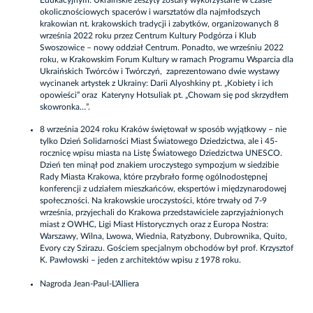
Edukacyjnym. Ukraińskie zeszyty zostały wykorzystane w czasie
okolicznościowych spacerów i warsztatów dla najmłodszych
krakowian nt. krakowskich tradycji i zabytków, organizowanych 8
września 2022 roku przez Centrum Kultury Podgórza i Klub
Swoszowice – nowy oddział Centrum. Ponadto, we wrześniu 2022
roku, w Krakowskim Forum Kultury w ramach Programu Wsparcia dla
Ukraińskich Twórców i Twórczyń, zaprezentowano dwie wystawy
wycinanek artystek z Ukrainy: Darii Alyoshkiny pt. „Kobiety i ich
opowieści” oraz Kateryny Hotsuliak pt. „Chowam się pod skrzydłem
skowronka…”.
8 września 2024 roku Kraków świętował w sposób wyjątkowy – nie
tylko Dzień Solidarności Miast Światowego Dziedzictwa, ale i 45-
rocznicę wpisu miasta na Listę Światowego Dziedzictwa UNESCO.
Dzień ten minął pod znakiem uroczystego sympozjum w siedzibie
Rady Miasta Krakowa, które przybrało formę ogólnodostępnej
konferencji z udziałem mieszkańców, ekspertów i międzynarodowej
społeczności. Na krakowskie uroczystości, które trwały od 7-9
września, przyjechali do Krakowa przedstawiciele zaprzyjaźnionych
miast z OWHC, Ligi Miast Historycznych oraz z Europa Nostra:
Warszawy, Wilna, Lwowa, Wiednia, Ratyzbony, Dubrownika, Quito,
Evory czy Szirazu. Gościem specjalnym obchodów był prof. Krzysztof
K. Pawłowski – jeden z architektów wpisu z 1978 roku.
Nagroda Jean-Paul-L'Alliera