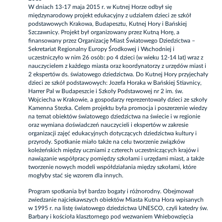
W dniach 13-17 maja 2015 r. w Kutnej Horze odbył się
międzynarodowy projekt edukacyjny z udziałem dzieci ze szkół
podstawowych Krakowa, Budapesztu, Kutnej Hory i Bańskiej
Szczawnicy. Projekt był organizowany przez Kutną Horę, a
finansowany przez Organizację Miast Światowego Dziedzictwa –
Sekretariat Regionalny Europy Środkowej i Wschodniej i
uczestniczyło w nim 26 osób: po 4 dzieci (w wieku 12-14 lat) wraz z
nauczycielem z każdego miasta oraz koordynatorzy z urzędów miast i
2 ekspertów ds. światowego dziedzictwa. Do Kutnej Hory przyjechały
dzieci ze szkół podstawowych: Jozefa Horaka w Bańskiej Stiavnicy,
Harrer Pal w Budapeszcie i Szkoły Podstawowej nr 2 im. św.
Wojciecha w Krakowie, a gospodarzy reprezentowały dzieci ze szkoły
Kamenna Stezka. Celem projektu była promocja i poszerzenie wiedzy
na temat obiektów światowego dziedzictwa na świecie i w regionie
oraz wymiana doświadczeń nauczycieli i ekspertów w zakresie
organizacji zajęć edukacyjnych dotyczących dziedzictwa kultury i
przyrody. Spotkanie miało także na celu tworzenie związków
koleżeńskich między uczniami z czterech uczestniczących krajów i
nawiązanie współpracy pomiędzy szkołami i urzędami miast, a także
tworzenie nowych modeli współdziałania między szkołami, które
mogłyby stać się wzorem dla innych.
Program spotkania był bardzo bogaty i różnorodny. Obejmował
zwiedzanie najciekawszych obiektów Miasta Kutna Hora wpisanych
w 1995 r. na listę światowego dziedzictwa UNESCO, czyli katedry św.
Barbary i kościoła klasztornego pod wezwaniem Wniebowzięcia