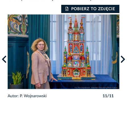
IE
POBIERZ TO ZDJĘCIE
1
Autor: P. Wojnarowski
11/11
Auto