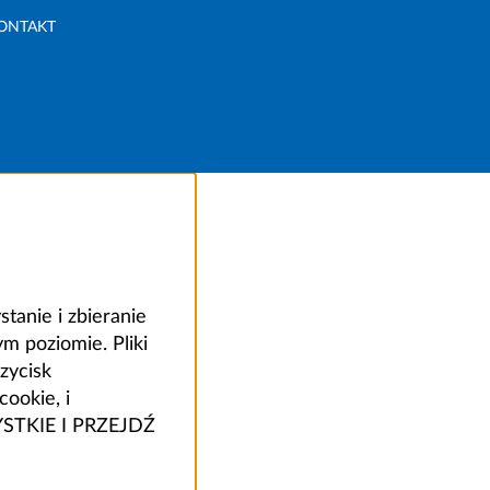
ONTAKT
anie i zbieranie
 poziomie. Pliki
zycisk
ookie, i
ZYSTKIE I PRZEJDŹ