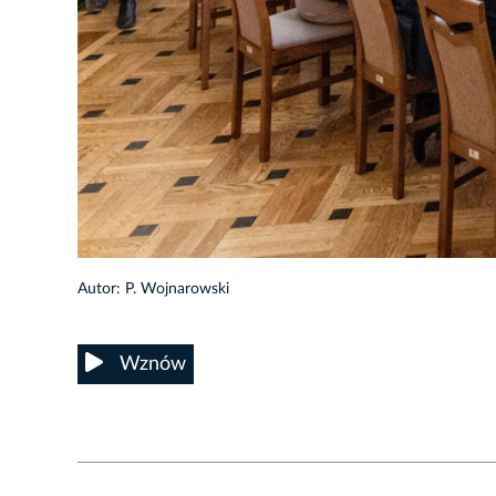
10/33
Autor: P. Wojnarowski
Wznów