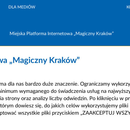
DLA MEDIÓW
K
Miejska Platforma Internetowa „Magiczny Kraków”
owa „Magiczny Kraków”
a dla nas bardzo duże znaczenie. Ograniczamy wykorzyst
minimum wymaganego do świadczenia usług na najwyższym
strony oraz analizy liczby odwiedzin. Po kliknięciu w pr
m dowiesz się, do jakich celów wykorzystujemy pliki c
ceptować wszystkie pliki przyciskiem „ZAAKCEPTUJ WS