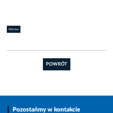
Wznów
POWRÓT
Pozostańmy w kontakcie