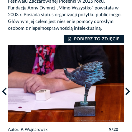
Festiwalu Zaczarowanej Piosenki w 2025 roku.
Fundacja Anny Dymnej „Mimo Wszystko” powstała w
2003 r. Posiada status organizacji pożytku publicznego.
Głównym jej celem jest niesienie pomocy dorosłym
osobom z niepełnosprawnością intelektualną.
IE
POBIERZ TO ZDJĘCIE
0
Autor: P. Wojnarowski
9/20
Auto