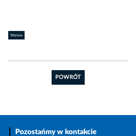
Wznów
POWRÓT
Pozostańmy w kontakcie