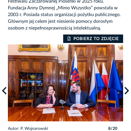
Festiwalu Zaczarowanej Piosenki w 2025 roku.
Fundacja Anny Dymnej „Mimo Wszystko” powstała w
2003 r. Posiada status organizacji pożytku publicznego.
Głównym jej celem jest niesienie pomocy dorosłym
osobom z niepełnosprawnością intelektualną.
IE
POBIERZ TO ZDJĘCIE
0
Autor: P. Wojnarowski
8/20
Auto