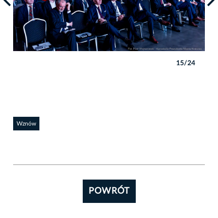
4
15/24
Wznów
POWRÓT