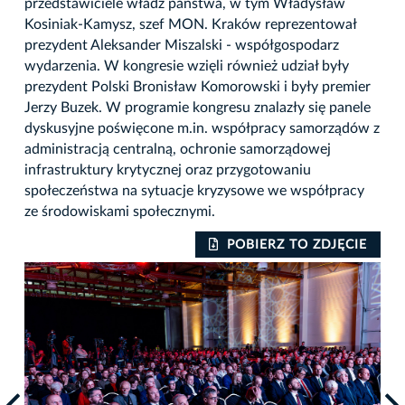
przedstawiciele władz państwa, w tym Władysław
Kosiniak-Kamysz, szef MON. Kraków reprezentował
prezydent Aleksander Miszalski - współgospodarz
wydarzenia. W kongresie wzięli również udział były
prezydent Polski Bronisław Komorowski i były premier
Jerzy Buzek. W programie kongresu znalazły się panele
dyskusyjne poświęcone m.in. współpracy samorządów z
administracją centralną, ochronie samorządowej
infrastruktury krytycznej oraz przygotowaniu
społeczeństwa na sytuacje kryzysowe we współpracy
ze środowiskami społecznymi.
IE
POBIERZ TO ZDJĘCIE