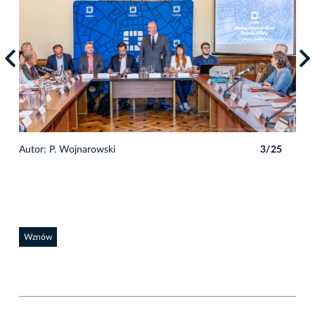
5
Autor: P. Wojnarowski
3/25
Auto
Wznów