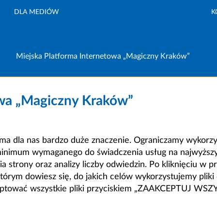
DLA MEDIÓW
K
Miejska Platforma Internetowa „Magiczny Kraków”
owa „Magiczny Kraków”
a dla nas bardzo duże znaczenie. Ograniczamy wykorzyst
minimum wymaganego do świadczenia usług na najwyższym
strony oraz analizy liczby odwiedzin. Po kliknięciu w pr
m dowiesz się, do jakich celów wykorzystujemy pliki c
ceptować wszystkie pliki przyciskiem „ZAAKCEPTUJ WS