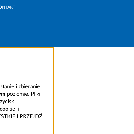
ONTAKT
anie i zbieranie
 poziomie. Pliki
zycisk
ookie, i
ZYSTKIE I PRZEJDŹ