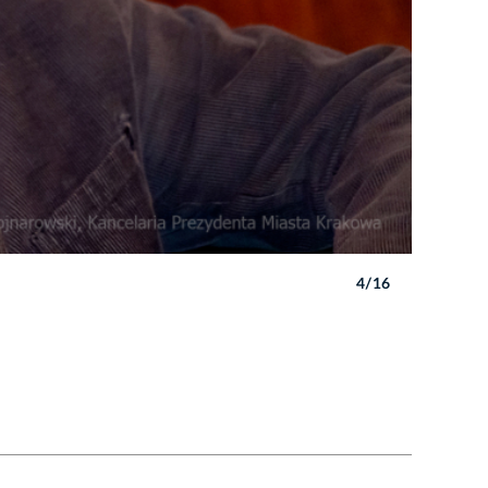
4/16
Autor: P. 