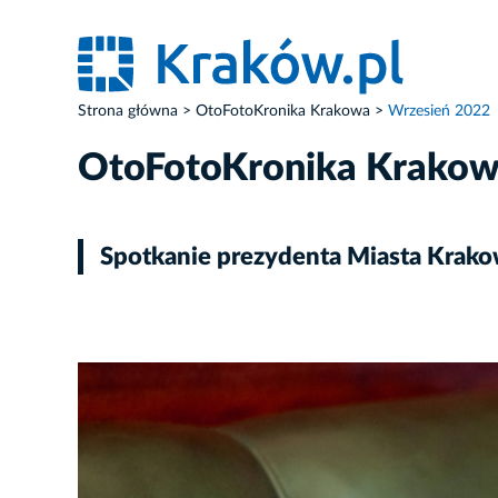
Strona główna
OtoFotoKronika Krakowa
Wrzesień 2022
OtoFotoKronika Krako
Spotkanie prezydenta Miasta Krakow
ZDJĘCIE