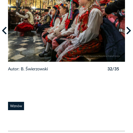
5
Autor: B. Świerzowski
32/35
Auto
Wznów