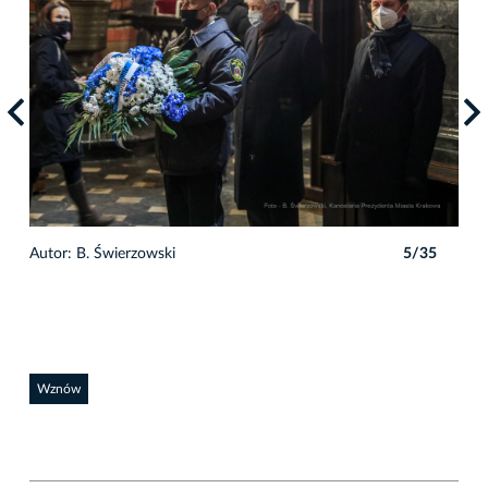
5
Autor: B. Świerzowski
5/35
Auto
Wznów