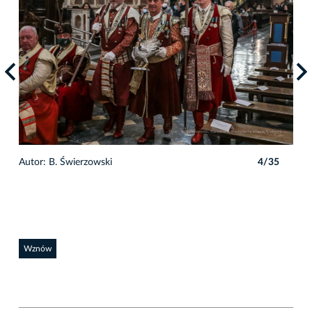
5
Autor: B. Świerzowski
4/35
Auto
Wznów