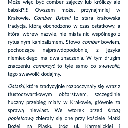
Może więc być comber zajęczy lub króliczy ale
babski?!!! Owszem może, przynajmniej w
Krakowie.
Comber Babski
to stara krakowska
tradycja, którą obchodzono w czas ostatkowy, a
która, wbrew nazwie, nie miała nic wspólnego z
rytualnym kanibalizmem. Słowo
comber
bowiem,
pochodzące najprawdopodobniej z języka
niemieckiego, ma dwa znaczenia. W tym drugim
znaczeniu
combrzyć
to tyle samo co
swawolić
,
tęgo swawolić dodajmy.
Ostatki
, które tradycyjnie rozpoczynały się wraz z
tłustoczwartkowym obżarstwem, szczególnie
huczny przebieg miały w Krakowie, głównie za
sprawą niewiast. We wtorek przed ś
rodą
popielcową
zbierały się one przy kościele Matki
Bożej na Piasku (róg ul. Karmelickiej i