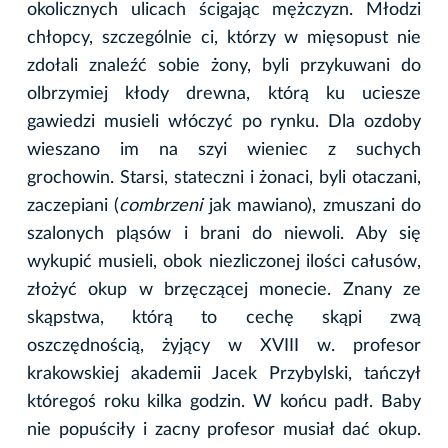
okolicznych ulicach ścigając mężczyzn. Młodzi
chłopcy, szczególnie ci, którzy w mięsopust nie
zdołali znaleźć sobie żony, byli przykuwani do
olbrzymiej kłody drewna, którą ku uciesze
gawiedzi musieli włóczyć po rynku. Dla ozdoby
wieszano im na szyi wieniec z suchych
grochowin. Starsi, stateczni i żonaci, byli otaczani,
zaczepiani (
combrzeni
jak mawiano), zmuszani do
szalonych pląsów i brani do niewoli. Aby się
wykupić musieli, obok niezliczonej ilości całusów,
złożyć okup w brzęczącej monecie. Znany ze
skąpstwa, którą to cechę skąpi zwą
oszczędnością, żyjący w XVIII w. profesor
krakowskiej akademii Jacek Przybylski, tańczył
któregoś roku kilka godzin. W końcu padł. Baby
nie popuściły i zacny profesor musiał dać okup.