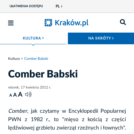
PL
UŁATWIENIA DOSTĘPU
ROZWIŃ MENU
ROZWIŃ
KULTURA
NA SKRÓTY
Kultura
Comber Babski
Comber Babski
wtorek, 17 kwietnia 2012 r.
A
A
A
Comber
, jak czytamy w Encyklopedii Popularnej
PWN z 1982 r., to "mięso z kością z części
lędźwiowej grzbietu zwierząt rzeźnych i łownych".