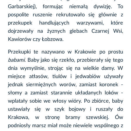
Garbarskiej), formując niemałą dywizję. To
pospolite ruszenie rekrutowało się głównie z
przekupek handlujących warzywami, które
dojrzewały na żyznych glebach Czarnej Wsi,
Kawiorów czy Łobzowa.
Przekupki te nazywano w Krakowie po prostu
babami
. Baby jako się rzekło, przebierały się tego
dnia wymyślnie, strojąc się na wielkie damy. W
miejsce atłasów, tiulów i jedwabiów używały
jednak siermiężnych worów, zamiast koronek -
słomy a zamiast starannie układanych loków -
wplatały sobie we włosy wióry. Po zbiórce, baby
ustawiały się w szyk bojowy i ruszały do
Krakowa, w stronę bramy szewskiej. Ów
podniosły marsz miał może niewiele wspólnego z