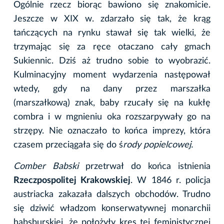
Ogólnie rzecz biorąc bawiono się znakomicie.
Jeszcze w XIX w. zdarzało się tak, że krąg
tańczących na rynku stawał się tak wielki, że
trzymając się za ręce otaczano cały gmach
Sukiennic. Dziś aż trudno sobie to wyobrazić.
Kulminacyjny moment wydarzenia następował
wtedy, gdy na dany przez marszałka
(marszałkową) znak, baby rzucały się na kukłę
combra i w mgnieniu oka rozszarpywały go na
strzępy. Nie oznaczało to końca imprezy, która
czasem przeciągała się do ś
rody popielcowej.
Comber Babski
przetrwał do końca istnienia
Rzeczpospolitej Krakowskiej
. W 1846 r. policja
austriacka zakazała dalszych obchodów. Trudno
się dziwić władzom konserwatywnej monarchii
habsburskiej, że położyły kres tej feministycznej