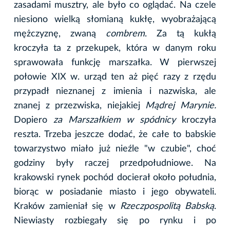
zasadami musztry, ale było co oglądać. Na czele
niesiono wielką słomianą kukłę, wyobrażającą
mężczyznę, zwaną
combrem
. Za tą kukłą
kroczyła ta z przekupek, która w danym roku
sprawowała funkcję marszałka. W pierwszej
połowie XIX w. urząd ten aż pięć razy z rzędu
przypadł nieznanej z imienia i nazwiska, ale
znanej z przezwiska, niejakiej
Mądrej Marynie.
Dopiero
za Marszałkiem w spódnicy
kroczyła
reszta. Trzeba jeszcze dodać, że całe to babskie
towarzystwo miało już nieźle "w czubie", choć
godziny były raczej przedpołudniowe. Na
krakowski rynek pochód docierał około południa,
biorąc w posiadanie miasto i jego obywateli.
Kraków zamieniał się w
Rzeczpospolitą Babską
.
Niewiasty rozbiegały się po rynku i po