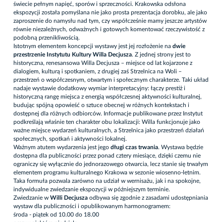
świecie pełnym napięć, sporów i sprzeczności. Krakowska odsłona
ekspozycji została pomyślana nie jako prosta prezentacja dorobku, ale jako
zaproszenie do namysłu nad tym, czy współcześnie mamy jeszcze artystów
równie niezależnych, odważnych i gotowych komentować rzeczywistość z
podobną przenikliwością.
Istotnym elementem koncepcji wystawy jest jej rozłożenie na
dwie
przestrzenie Instytutu Kultury Willa Decjusza
. Z jednej strony jest to
historyczna, renesansowa Willa Decjusza – miejsce od lat kojarzone z
dialogiem, kulturą i spotkaniem, z drugiej zaś Strzelnica na Woli –
przestrzeń o współczesnym, otwartym i społecznym charakterze. Taki układ
nadaje wystawie dodatkowy wymiar interpretacyjny: łączy prestiż i
historyczną rangę miejsca z energią współczesnej aktywności kulturalnej,
budując spójną opowieść o sztuce obecnej w różnych kontekstach i
dostępnej dla różnych odbiorców. Informacje publikowane przez Instytut
podkreślają właśnie ten charakter obu lokalizacji: Willa funkcjonuje jako
ważne miejsce wydarzeń kulturalnych, a Strzelnica jako przestrzeń działań
społecznych, spotkań i aktywności lokalnej.
Ważnym atutem wydarzenia jest jego
długi czas trwania
. Wystawa będzie
dostępna dla publiczności przez ponad cztery miesiące, dzięki czemu nie
ograniczy się wyłącznie do jednorazowego otwarcia, lecz stanie się trwałym
elementem programu kulturalnego Krakowa w sezonie wiosenno-letnim.
Taka formuła pozwala zarówno na udział w wernisażu, jak i na spokojne,
indywidualne zwiedzanie ekspozycji w późniejszym terminie.
Zwiedzanie w
Willi Decjusza
odbywa się zgodnie z zasadami udostępniania
wystaw dla publiczności i opublikowanym harmonogramem:
środa - piątek od 10.00 do 18.00