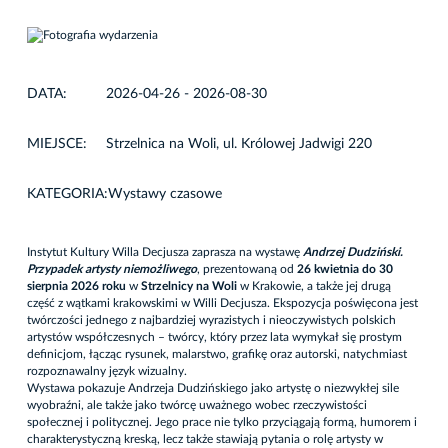
DATA:
2026-04-26 - 2026-08-30
MIEJSCE:
Strzelnica na Woli, ul. Królowej Jadwigi 220
KATEGORIA:
Wystawy czasowe
Instytut Kultury Willa Decjusza zaprasza na wystawę
Andrzej Dudziński.
Przypadek artysty niemożliwego
, prezentowaną od
26
kwietnia do 30
sierpnia 2026 roku
w
Strzelnicy na Woli
w Krakowie, a także jej drugą
część z wątkami krakowskimi w Willi Decjusza. Ekspozycja poświęcona jest
twórczości jednego z najbardziej wyrazistych i nieoczywistych polskich
artystów współczesnych – twórcy, który przez lata wymykał się prostym
definicjom, łącząc rysunek, malarstwo, grafikę oraz autorski, natychmiast
rozpoznawalny język wizualny.
Wystawa pokazuje Andrzeja Dudzińskiego jako artystę o niezwykłej sile
wyobraźni, ale także jako twórcę uważnego wobec rzeczywistości
społecznej i politycznej. Jego prace nie tylko przyciągają formą, humorem i
charakterystyczną kreską, lecz także stawiają pytania o rolę artysty w