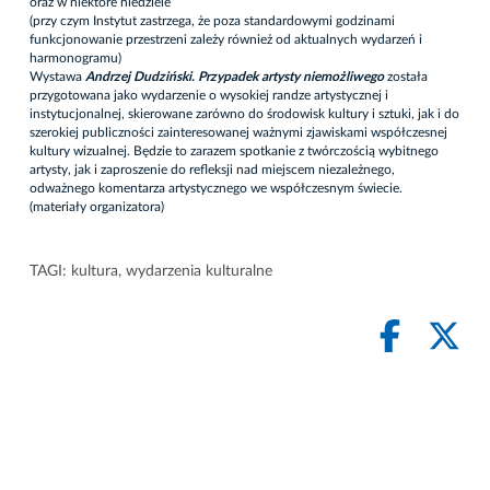
oraz w niektóre niedziele
(przy czym Instytut zastrzega, że poza standardowymi godzinami
funkcjonowanie przestrzeni zależy również od aktualnych wydarzeń i
harmonogramu)
Wystawa
Andrzej Dudziński. Przypadek artysty niemożliwego
została
przygotowana jako wydarzenie o wysokiej randze artystycznej i
instytucjonalnej, skierowane zarówno do środowisk kultury i sztuki, jak i do
szerokiej publiczności zainteresowanej ważnymi zjawiskami współczesnej
kultury wizualnej. Będzie to zarazem spotkanie z twórczością wybitnego
artysty, jak i zaproszenie do refleksji nad miejscem niezależnego,
odważnego komentarza artystycznego we współczesnym świecie.
(materiały organizatora)
TAGI:
kultura
,
wydarzenia kulturalne