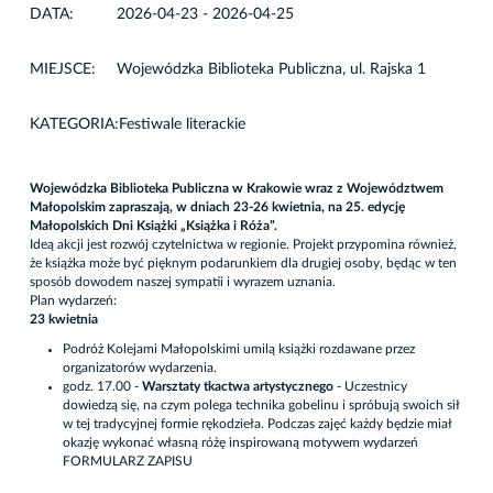
DATA:
2026-04-23 - 2026-04-25
MIEJSCE:
Wojewódzka Biblioteka Publiczna, ul. Rajska 1
KATEGORIA:
Festiwale literackie
Wojewódzka Biblioteka Publiczna w Krakowie wraz z Województwem
Małopolskim zapraszają, w dniach 23-26 kwietnia, na 25. edycję
Małopolskich Dni Książki „Książka i Róża”.
Ideą akcji jest rozwój czytelnictwa w regionie. Projekt przypomina również,
że książka może być pięknym podarunkiem dla drugiej osoby, będąc w ten
sposób dowodem naszej sympatii i wyrazem uznania.
Plan wydarzeń:
23 kwietnia
Podróż Kolejami Małopolskimi umilą książki rozdawane przez
organizatorów wydarzenia.
godz. 17.00 -
Warsztaty tkactwa artystycznego
- Uczestnicy
dowiedzą się, na czym polega technika gobelinu i spróbują swoich sił
w tej tradycyjnej formie rękodzieła. Podczas zajęć każdy będzie miał
okazję wykonać własną różę inspirowaną motywem wydarzeń
FORMULARZ ZAPISU