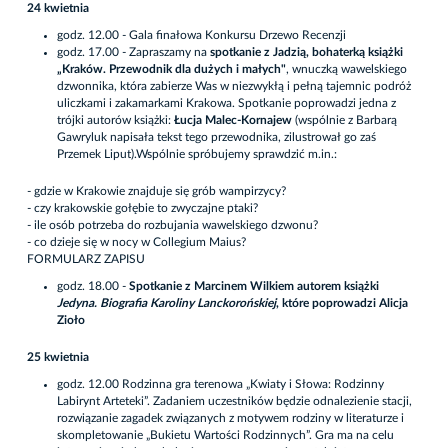
24 kwietnia
godz. 12.00 - Gala finałowa Konkursu Drzewo Recenzji
godz. 17.00 - Zapraszamy na
spotkanie z Jadzią, bohaterką książki
„Kraków. Przewodnik dla dużych i małych"
, wnuczką wawelskiego
dzwonnika, która zabierze Was w niezwykłą i pełną tajemnic podróż
uliczkami i zakamarkami Krakowa. Spotkanie poprowadzi jedna z
trójki autorów książki:
Łucja Malec-Kornajew
(wspólnie z Barbarą
Gawryluk napisała tekst tego przewodnika, zilustrował go zaś
Przemek Liput).Wspólnie spróbujemy sprawdzić m.in.:
- gdzie w Krakowie znajduje się grób wampirzycy?
- czy krakowskie gołębie to zwyczajne ptaki?
- ile osób potrzeba do rozbujania wawelskiego dzwonu?
- co dzieje się w nocy w Collegium Maius?
FORMULARZ ZAPISU
godz. 18.00 -
Spotkanie z Marcinem Wilkiem autorem książki
Jedyna. Biografia Karoliny Lanckorońskiej
, które poprowadzi Alicja
Zioło
25 kwietnia
godz. 12.00 Rodzinna gra terenowa „Kwiaty i Słowa: Rodzinny
Labirynt Arteteki”. Zadaniem uczestników będzie odnalezienie stacji,
rozwiązanie zagadek związanych z motywem rodziny w literaturze i
skompletowanie „Bukietu Wartości Rodzinnych”. Gra ma na celu