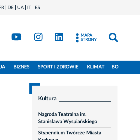
FR
DE
UA
IT
ES
book
Kraków - X
Kraków - YouTube
Kraków - Instagram
Kraków - LinkedIn
MAPA
STRONY
JA
BIZNES
SPORT I ZDROWIE
KLIMAT
BO
Kultura
Nagroda Teatralna im.
Stanisława Wyspiańskiego
Stypendium Twórcze Miasta