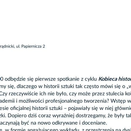
dnicki, ul. Papiernicza 2
00
odbędzie się pierwsze spotkanie z cyklu
Kobieca histo
 się, dlaczego w historii sztuki tak często mówi się o „
. Czy rzeczywiście ich nie było, czy może przez stulecia k
kademii i możliwości profesjonalnego tworzenia? Wstęp w
e oficjalnej historii sztuki – pojawiały się w niej główni
. Dopiero dziś coraz wyraźniej dostrzegamy, że były ta
o zaczynają być na nowo odkrywane i doceniane.
, w formie angażującego wykładu, z przestrzenią na dys