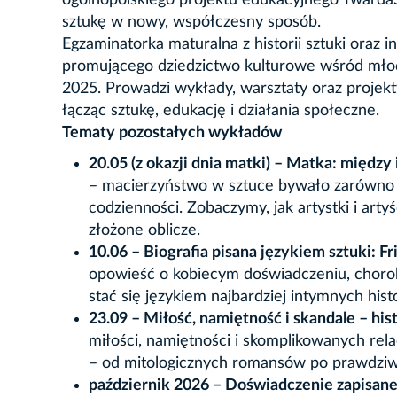
ogólnopolskiego projektu edukacyjnego TwardaS
sztukę w nowy, współczesny sposób.
Egzaminatorka maturalna z historii sztuki oraz 
promującego dziedzictwo kulturowe wśród młod
2025. Prowadzi wykłady, warsztaty oraz projekty
łącząc sztukę, edukację i działania społeczne.
Tematy pozostałych wykładów
20.05 (z okazji dnia matki) – Matka: międz
– macierzyństwo w sztuce bywało zarówno 
codzienności. Zobaczymy, jak artystki i arty
złożone oblicze.
10.06 – Biografia pisana językiem sztuki: F
opowieść o kobiecym doświadczeniu, chorobie
stać się językiem najbardziej intymnych histo
23.09 – Miłość, namiętność i skandale – his
miłości, namiętności i skomplikowanych rel
– od mitologicznych romansów po prawdziwe
październik 2026 – Doświadczenie zapisane