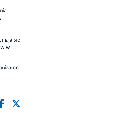
nia.
s
niają się
stw w
anizatora