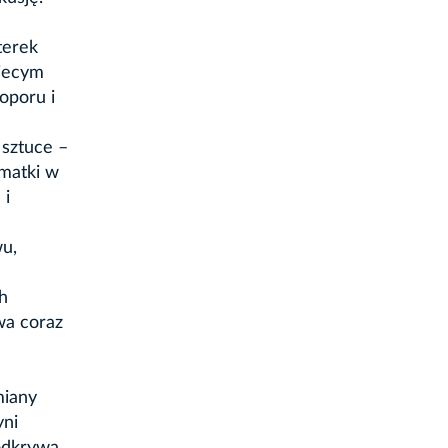
terek
biecym
oporu i
 sztuce –
matki w
 i
wu,
h
wa coraz
miany
yni