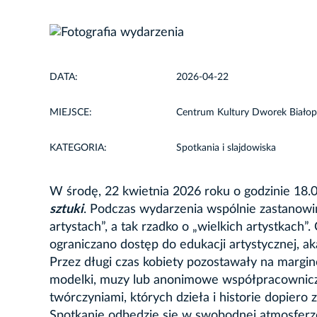
DATA:
2026-04-22
MIEJSCE:
Centrum Kultury Dworek Białoprą
KATEGORIA:
Spotkania i slajdowiska
W środę, 22 kwietnia 2026 roku o godzinie 18.
sztuki
. Podczas wydarzenia wspólnie zastanowimy
artystach”, a tak rzadko o „wielkich artystkach”
ograniczano dostęp do edukacji artystycznej, a
Przez długi czas kobiety pozostawały na marginesi
modelki, muzy lub anonimowe współpracowniczki
twórczyniami, których dzieła i historie dopier
Spotkanie odbędzie się w swobodnej atmosferze