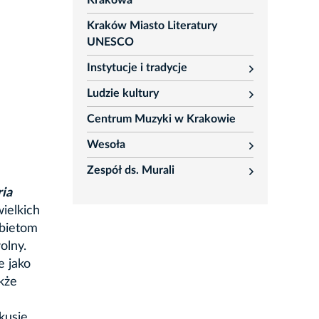
Krakowa
Kraków Miasto Literatury
UNESCO
Instytucje i tradycje
rozwiń
Ludzie kultury
rozwiń
Centrum Muzyki w Krakowie
Wesoła
rozwiń
Zespół ds. Murali
rozwiń
ria
wielkich
obietom
olny.
e jako
kże
kusję.