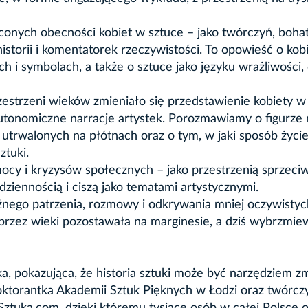
ięconych obecności kobiet w sztuce – jako twórczyń, boha
istorii i komentatorek rzeczywistości. To opowieść o ko
 i symbolach, a także o sztuce jako języku wrażliwości, 
zestrzeni wieków zmieniało się przedstawienie kobiety w
tonomiczne narracje artystek. Porozmawiamy o figurze 
utrwalonych na płótnach oraz o tym, w jaki sposób życie
ztuki.
cy i kryzysów społecznych – jako przestrzenią sprzeci
dziennością i ciszą jako tematami artystycznymi.
ażnego patrzenia, rozmowy i odkrywania mniej oczywistyc
ra przez wieki pozostawała na marginesie, a dziś wybrzmie
rka, pokazująca, że historia sztuki może być narzędziem z
oktorantka Akademii Sztuk Pięknych w Łodzi oraz twórcz