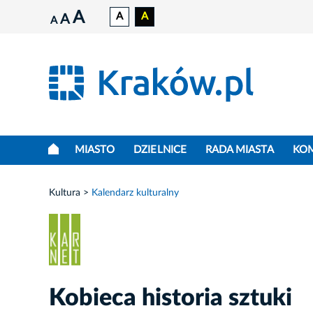
A
A
A
A
A
MIASTO
DZIELNICE
RADA MIASTA
KO
Kultura
Kalendarz kulturalny
Kobieca historia sztuki