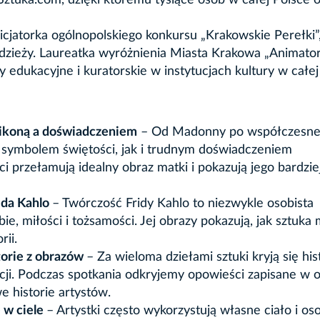
ztuka.com, dzięki któremu tysiące osób w całej Polsce
inicjatorka ogólnopolskiego konkursu „Krakowskie Perełki”
zieży. Laureatka wyróżnienia Miasta Krakowa „Animato
 edukacyjne i kuratorskie w instytucjach kultury w całej
y ikoną a doświadczeniem
– Od Madonny po współczesne 
symbolem świętości, jak i trudnym doświadczeniem
ści przełamują idealny obraz matki i pokazują jego bardzie
rida Kahlo
– Twórczość Fridy Kahlo to niezwykle osobista
, miłości i tożsamości. Jej obrazy pokazują, jak sztuka
rii.
torie z obrazów
– Za wieloma dziełami sztuki kryją się his
acji. Podczas spotkania odkryjemy opowieści zapisane w 
 historie artystów.
 w ciele
– Artystki często wykorzystują własne ciało i os