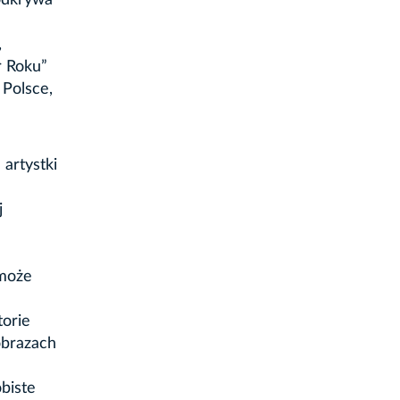
 odkrywa
,
r Roku”
 Polsce,
artystki
j
 może
torie
obrazach
obiste