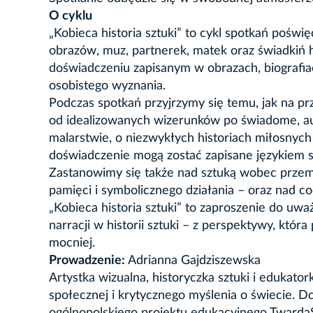
O cyklu
„Kobieca historia sztuki” to cykl spotkań pośw
obrazów, muz, partnerek, matek oraz świadkiń h
doświadczeniu zapisanym w obrazach, biografiach
osobistego wyznania.
Podczas spotkań przyjrzymy się temu, jak na pr
od idealizowanych wizerunków po świadome, au
malarstwie, o niezwykłych historiach miłosnych 
doświadczenie mogą zostać zapisane językiem s
Zastanowimy się także nad sztuką wobec przemo
pamięci i symbolicznego działania – oraz nad co
„Kobieca historia sztuki” to zaproszenie do uw
narracji w historii sztuki – z perspektywy, któ
mocniej.
Prowadzenie:
Adrianna Gajdziszewska
Artystka wizualna, historyczka sztuki i edukato
społecznej i krytycznego myślenia o świecie. D