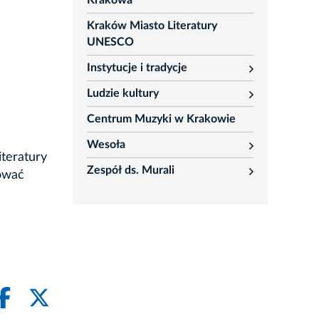
Krakowa
Kraków Miasto Literatury
UNESCO
Instytucje i tradycje
rozwiń
Ludzie kultury
rozwiń
Centrum Muzyki w Krakowie
Wesoła
rozwiń
iteratury
Zespół ds. Murali
tować
rozwiń