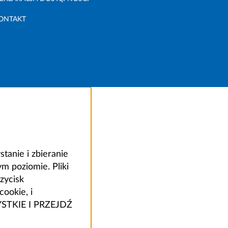
ONTAKT
anie i zbieranie
 poziomie. Pliki
zycisk
ookie, i
ZYSTKIE I PRZEJDŹ