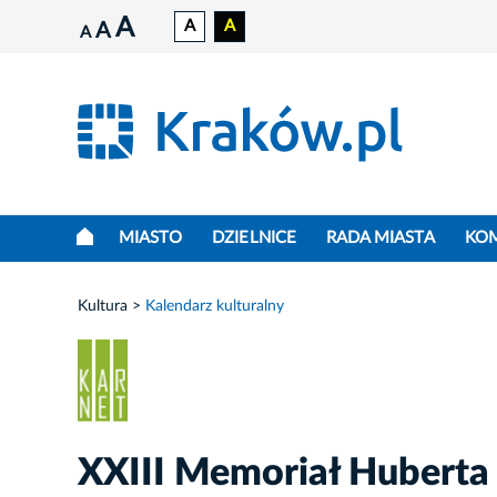
A
A
A
A
A
MIASTO
DZIELNICE
RADA MIASTA
KO
Kultura
Kalendarz kulturalny
XXIII Memoriał Huberta