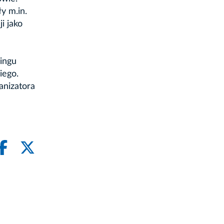
y m.in.
i jako
ingu
iego.
anizatora