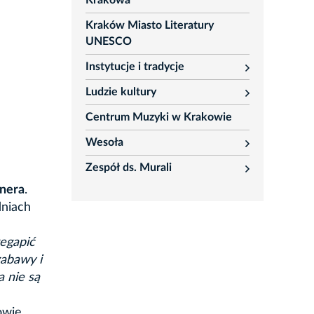
Krakowa
Kraków Miasto Literatury
UNESCO
Instytucje i tradycje
rozwiń
Ludzie kultury
rozwiń
Centrum Muzyki w Krakowie
Wesoła
rozwiń
Zespół ds. Murali
rozwiń
nera
.
dniach
zegapić
zabawy i
 nie są
owie.