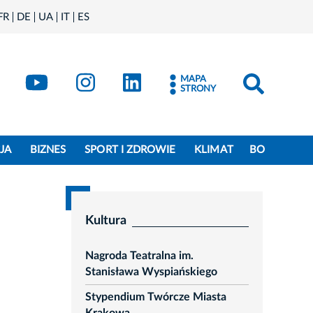
FR
DE
UA
IT
ES
book
Kraków - X
Kraków - YouTube
Kraków - Instagram
Kraków - LinkedIn
MAPA
STRONY
JA
BIZNES
SPORT I ZDROWIE
KLIMAT
BO
Kultura
Nagroda Teatralna im.
Stanisława Wyspiańskiego
Stypendium Twórcze Miasta