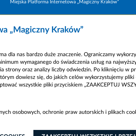
Miejska Platforma Internetowa „Magiczny Kraków”
owa „Magiczny Kraków”
a dla nas bardzo duże znaczenie. Ograniczamy wykorzyst
minimum wymaganego do świadczenia usług na najwyższym
strony oraz analizy liczby odwiedzin. Po kliknięciu w pr
m dowiesz się, do jakich celów wykorzystujemy pliki c
ceptować wszystkie pliki przyciskiem „ZAAKCEPTUJ WS
anych osobowych, ochronie praw autorskich i plikach coo