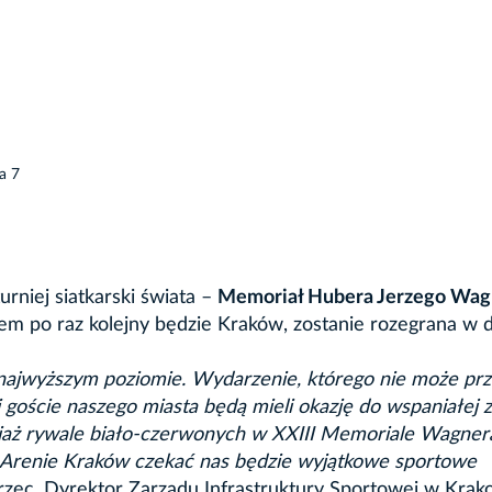
a 7
urniej siatkarski świata –
Memoriał Hubera Jerzego Wag
em po raz kolejny będzie Kraków, zostanie rozegrana w 
na najwyższym poziomie. Wydarzenie, którego nie może pr
i goście naszego miasta będą mieli okazję do wspaniałej 
ciaż rywale biało-czerwonych w XXIII Memoriale Wagnera
 Arenie Kraków czekać nas będzie wyjątkowe sportowe
ec, Dyrektor Zarządu Infrastruktury Sportowej w Krak