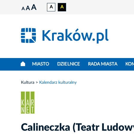
A
A
A
A
A
MIASTO
DZIELNICE
RADA MIASTA
KO
Kultura
Kalendarz kulturalny
Calineczka (Teatr Ludow