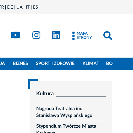
FR
DE
UA
IT
ES
book
Kraków - X
Kraków - YouTube
Kraków - Instagram
Kraków - LinkedIn
MAPA
STRONY
JA
BIZNES
SPORT I ZDROWIE
KLIMAT
BO
Kultura
Nagroda Teatralna im.
Stanisława Wyspiańskiego
Stypendium Twórcze Miasta