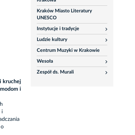
Krakowa
Kraków Miasto Literatury
UNESCO
Instytucje i tradycje
rozwiń
Ludzie kultury
rozwiń
Centrum Muzyki w Krakowie
Wesoła
rozwiń
Zespół ds. Murali
rozwiń
i kruchej
u modom i
ch
 i
adczania
 o