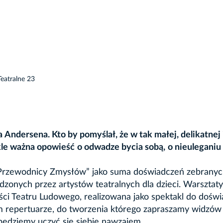
Teatralne 23
 Andersena. Kto by pomyślał, że w tak małej, delikatnej 
ykle ważna opowieść o odwadze bycia sobą, o nieulegani
i Przewodnicy Zmysłów” jako suma doświadczeń zebrany
onych przez artystów teatralnych dla dzieci. Warsztaty
ści Teatru Ludowego, realizowana jako spektakl do doświ
m repertuarze, do tworzenia którego zapraszamy widzów
będziemy uczyć się siebie nawzajem.