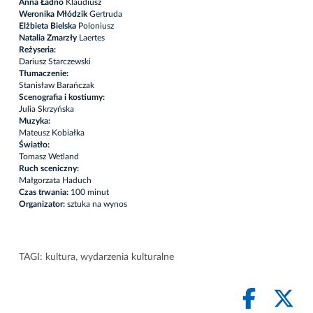
Anna Ładno
Klaudiusz
Weronika Młódzik
Gertruda
Elżbieta Bielska
Poloniusz
Natalia Zmarzły
Laertes
Reżyseria:
Dariusz Starczewski
Tłumaczenie:
Stanisław Barańczak
Scenografia i kostiumy:
Julia Skrzyńska
Muzyka:
Mateusz Kobiałka
Światło:
Tomasz Wetland
Ruch sceniczny:
Małgorzata Haduch
Czas trwania:
100 minut
Organizator:
sztuka na wynos
TAGI:
kultura
,
wydarzenia kulturalne