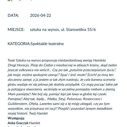
DATA:
2026-04-22
MIEJSCE:
sztuka na wynos, ul. Starowiślna 55/6
KATEGORIA:
Spektakle teatralne
Teatr Sztuka na wynos proponuje niestandardową wersję
Hamleta
Drogi Horacjo, Piszę do Ciebie z nieobecnej w atlasach krainy, skąd żaden
jeszcze odkrywca nie wrócił… Czy po tak „potulnie przecierpianym życiu”,
jak moje, można spokojnie zasnąć? Spać i śnić może? Ścichł za mną ten
doczesny zamęt, a ja jestem w tak złym nastroju, że cała barwna sceneria
globu wydaje mi się jałowa jak skalisty przylądek. Co mają począć takie jak
ja pełzające stworzenia, wciśnięte w szczelinę pomiędzy niebem a ziemią.
Mam pamiętać! Nie bój się, pamięć kipi jak lawa w globie tej czaski.
Pamiętać! Ależ tak, będę… Matka, Stryj, Poloniusz, Rosencranz i
Guildenstern, Ofelia, Laeertes sami się o tę misję ubiegali, czy po tym
wszystkim, nie przyznasz mi racji? Przyjdź i pozostań żywym świadkiem
mojej historii. Twój Hamlet
Występują:
Anka Graczyk
Hamlet