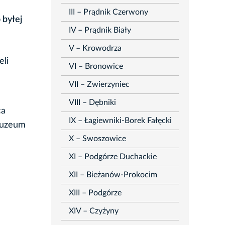
III – Prądnik Czerwony
 byłej
IV – Prądnik Biały
V – Krowodrza
eli
VI – Bronowice
VII – Zwierzyniec
VIII – Dębniki
ca
IX – Łagiewniki-Borek Fałęcki
Muzeum
X – Swoszowice
XI – Podgórze Duchackie
XII – Bieżanów-Prokocim
XIII – Podgórze
XIV – Czyżyny