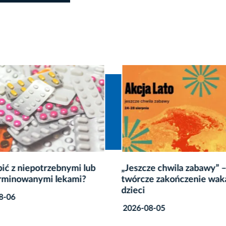
bić z niepotrzebnymi lub
„Jeszcze chwila zabawy” –
rminowanymi lekami?
twórcze zakończenie waka
dzieci
8-06
2026-08-05