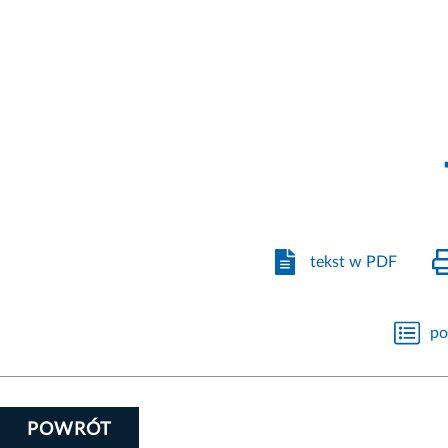
tekst w PDF
po
POWRÓT