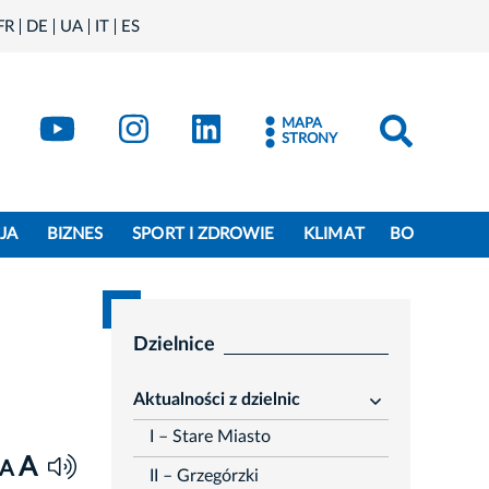
FR
DE
UA
IT
ES
book
Kraków - X
Kraków - YouTube
Kraków - Instagram
Kraków - LinkedIn
MAPA
STRONY
JA
BIZNES
SPORT I ZDROWIE
KLIMAT
BO
Dzielnice
Aktualności z dzielnic
rozwiń
I – Stare Miasto
A
A
II – Grzegórzki