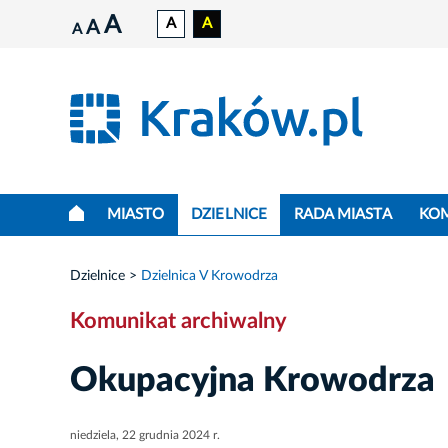
A
A
A
A
A
MIASTO
DZIELNICE
RADA MIASTA
KO
Dzielnice
Dzielnica V Krowodrza
Komunikat archiwalny
Okupacyjna Krowodrza
niedziela, 22 grudnia 2024 r.