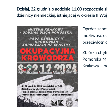
Dzisiaj, 22 grudnia o godzinie 11.00 rozpocznie 
dzielnicy niemieckiej, istniejącej w okresie II 
Oprócz zapoz
możliwość ob
przeciwlotni
Zbiórka chęt
Pomorska MK
Krakowa – od