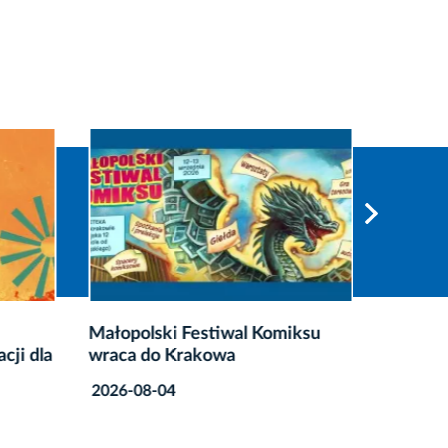
Małopolski Festiwal Komiksu
Nowy pu
cji dla
wraca do Krakowa
turysty
Krakow
2026-08-04
2026-08