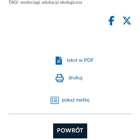
TAGI:
wodociagi
,
edukacja ekologiczna
tekst w PDF
drukuj
pokaż metkę
POWRÓT