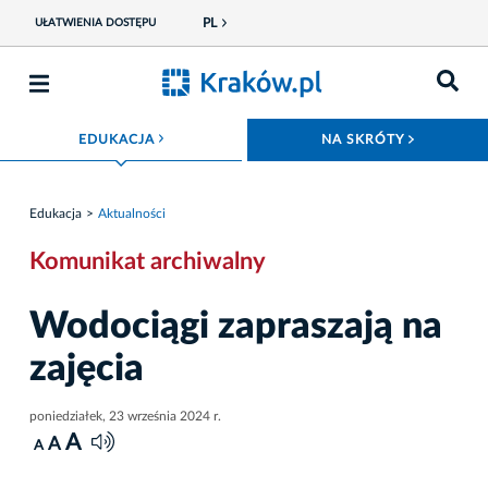
PL
UŁATWIENIA DOSTĘPU
ROZWIŃ MENU
ROZWIŃ
EDUKACJA
NA SKRÓTY
Edukacja
Aktualności
Komunikat archiwalny
Wodociągi zapraszają na
zajęcia
poniedziałek, 23 września 2024 r.
A
A
A