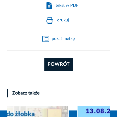
tekst w PDF
drukuj
pokaż metkę
POWRÓT
Zobacz także