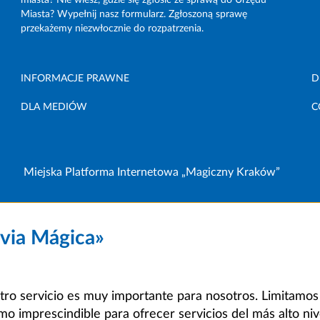
miasta? Nie wiesz, gdzie się zgłosić ze sprawą do Urzędu
Miasta? Wypełnij nasz formularz. Zgłoszoną sprawę
przekażemy niezwłocznie do rozpatrzenia.
INFORMACJE PRAWNE
D
DLA MEDIÓW
C
Miejska Platforma Internetowa „Magiczny Kraków”
ovia Mágica»
tro servicio es muy importante para nosotros. Limitamos 
mo imprescindible para ofrecer servicios del más alto niv