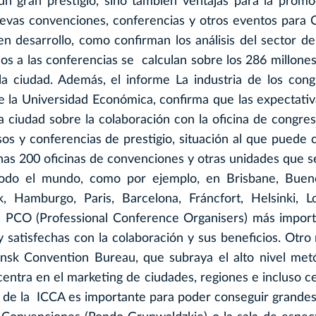
un gran prestigio, sino también ventajas para la promo
uevas convenciones, conferencias y otros eventos para 
 desarrollo, como confirman los análisis del sector de
dos a las conferencias se calculan sobre los 286 millone
a ciudad. Además, el informe La industria de los con
e la Universidad Económica, confirma que las expectativ
la ciudad sobre la colaboración con la oficina de congr
s y conferencias de prestigio, situación al que puede c
 unas 200 oficinas de convenciones y otras unidades que 
odo el mundo, como por ejemplo, en Brisbane, Bueno
, Hamburgo, Paris, Barcelona, Fráncfort, Helsinki, L
s PCO (Professional Conference Organisers) más impor
satisfechas con la colaboración y sus beneficios. Otr
nsk Convention Bureau, que subraya el alto nivel met
ntra en el marketing de ciudades, regiones e incluso c
 de la ICCA es importante para poder conseguir grande