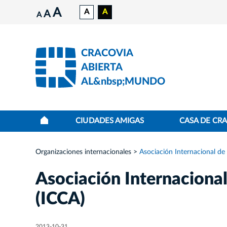
A
A
A
A
A
CRACOVIA
ABIERTA
AL&nbsp;MUNDO
CIUDADES AMIGAS
CASA DE CR
Organizaciones internacionales
Asociación Internacional d
Asociación Internaciona
(ICCA)
2013-10-31