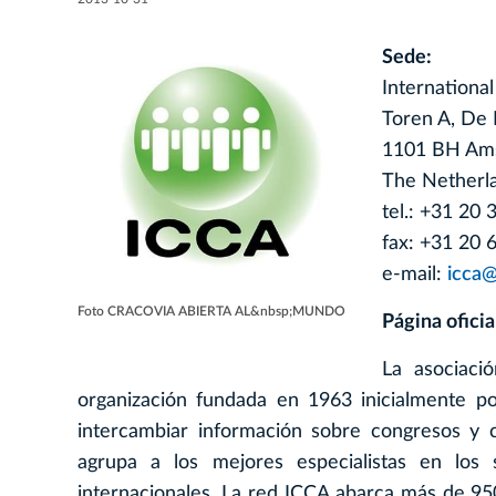
Sede:
Internationa
Toren A, De 
1101 BH Am
The Netherl
tel.: +31 20
fax: +31 20 
e-mail:
icca@
Foto CRACOVIA ABIERTA AL&nbsp;MUNDO
Página oficia
La asociaci
organización fundada en 1963 inicialmente po
intercambiar información sobre congresos y c
agrupa a los mejores especialistas en los 
internacionales. La red ICCA abarca más de 9