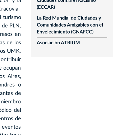
ción y la
Ciudades contra el Racismo
(ECCAR)
Cracovia.
l turismo
La Red Mundial de Ciudades y
Comunidades Amigables con el
s de PLN,
Envejecimiento (GNAFCC)
gresos en
as de los
Asociación ATRIUM
esos UMK,
ontribuir
se ocupan
s Aires,
ondres o
tantes de
o miembro
ódico del
entros de
s eventos