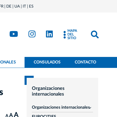
FR
DE
UA
IT
ES
MAPA
book
Kraków - X
Kraków - YouTube
Kraków - Instagram
Kraków - LinkedIn
DEL
SITIO
IONALES
CONSULADOS
CONTACTO
Organizaciones
s
internacionales
Organizaciones internacionales
rozwiń
A
A
A
EUROCITIES