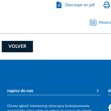
Descargar en pdf
Mostra
VOLVER
napisz do nas
d
Chcesz zgłosić interwencję dotyczącą funkcjonowania