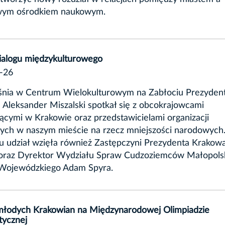
wym ośrodkiem naukowym.
ialogu międzykulturowego
-26
śnia w Centrum Wielokulturowym na Zabłociu Prezyden
Aleksander Miszalski spotkał się z obcokrajowcami
ącymi w Krakowie oraz przedstawicielami organizacji
cych w naszym mieście na rzecz mniejszości narodowych
u udział wzięła również Zastępczyni Prezydenta Krakow
oraz Dyrektor Wydziału Spraw Cudzoziemców Małopols
Wojewódzkiego Adam Spyra.
młodych Krakowian na Międzynarodowej Olimpiadzie
ycznej