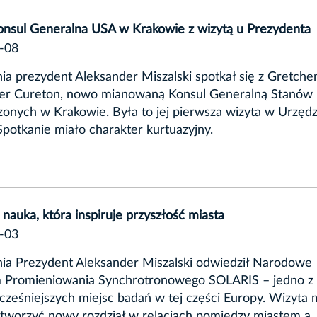
nsul Generalna USA w Krakowie z wizytą u Prezydenta
-08
ia prezydent Aleksander Miszalski spotkał się z Gretche
r Cureton, nowo mianowaną Konsul Generalną Stanów
onych w Krakowie. Była to jej pierwsza wizyta w Urzędz
Spotkanie miało charakter kurtuazyjny.
– nauka, która inspiruje przyszłość miasta
-03
nia Prezydent Aleksander Miszalski odwiedził Narodowe
 Promieniowania Synchrotronowego SOLARIS – jedno z
ześniejszych miejsc badań w tej części Europy. Wizyta 
tworzyć nowy rozdział w relacjach pomiędzy miastem a