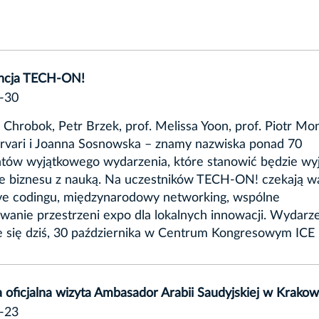
ncja TECH-ON!
-30
Chrobok, Petr Brzek, prof. Melissa Yoon, prof. Piotr Mo
orvari i Joanna Sosnowska – znamy nazwiska ponad 70
ntów wyjątkowego wydarzenia, które stanowić będzie wy
e biznesu z nauką. Na uczestników TECH-ON! czekają wa
live codingu, międzynarodowy networking, wspólne
wanie przestrzeni expo dla lokalnych innowacji. Wydarz
e się dziś, 30 października w Centrum Kongresowym ICE
 oficjalna wizyta Ambasador Arabii Saudyjskiej w Krakow
-23