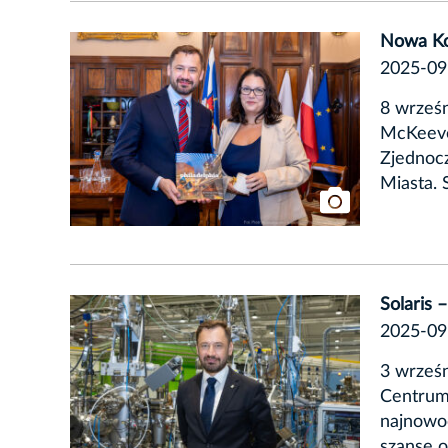
Nowa Ko
2025-09
8 wrześn
McKeeve
Zjednocz
Miasta. 
Solaris 
2025-09
3 wrześ
Centrum
najnowoc
szansę o