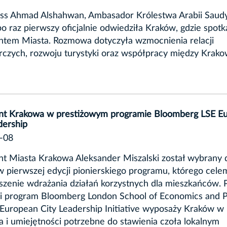
ass Ahmad Alshahwan, Ambasador Królestwa Arabii Saudy
po raz pierwszy oficjalnie odwiedziła Kraków, gdzie spotka
ntem Miasta. Rozmowa dotyczyła wzmocnienia relacji
rczych, rozwoju turystyki oraz współpracy między Krak
nt Krakowa w prestiżowym programie Bloomberg LSE E
dership
-08
t Miasta Krakowa Aleksander Miszalski został wybrany 
w pierwszej edycji pionierskiego programu, którego celem
szenie wdrażania działań korzystnych dla mieszkańców. 
ii program Bloomberg London School of Economics and Po
European City Leadership Initiative wyposaży Kraków w
a i umiejętności potrzebne do stawienia czoła lokalnym