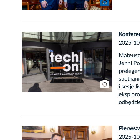
Konfere
2025-10
Mateusz 
Jenni P
prelege
spotkani
i sesje 
eksploro
odbędzi
Pierwsza
2025-10