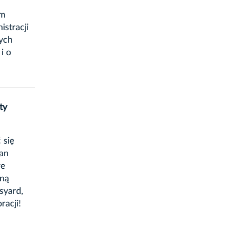
em
istracji
nych
i o
ty
 się
ean
we
wną
syard,
racji!