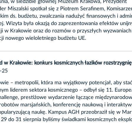
śnia, w siedzibie głównej Muzeum Krakowa, Prezydent
er Miszalski spotkał się z Piotrem Serafinem, Komisarz
kim ds. budżetu, zwalczania nadużyć finansowych i admin
ej. Wizyta była okazją do zaprezentowania efektów unij
ji w Krakowie oraz do rozmów o przyszłych wyzwaniach 
ji nowego wieloletniego budżetu UE.
 w Krakowie: konkurs kosmicznych łazików rozstrzygnię
-25
ie – metropolii, która ma wyjątkowy potencjał, aby stać
nym liderem sektora kosmicznego – odbył się 11. Europ
hallenge, prestiżowe wydarzenie łączące międzynarodo
obotów marsjańskich, konferencję naukową i interakty
opularyzującą naukę. Kampus AGH przeobraził się w Mar
 29 do 31 sierpnia byliśmy świadkami kosmicznych eksplo