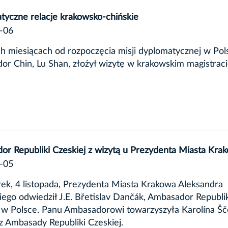
tyczne relacje krakowsko-chińskie
-06
 miesiącach od rozpoczęcia misji dyplomatycznej w Pol
r Chin, Lu Shan, złożył wizytę w krakowskim magistraci
r Republiki Czeskiej z wizytą u Prezydenta Miasta Kra
-05
k, 4 listopada, Prezydenta Miasta Krakowa Aleksandra
iego odwiedził J.E. Břetislav Dančák, Ambasador Republi
 w Polsce. Panu Ambasadorowi towarzyszyła Karolína Šč
z Ambasady Republiki Czeskiej.