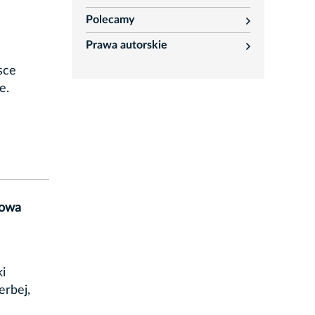
rozwiń
Polecamy
rozwiń
Prawa autorskie
rozwiń
sce
e.
kowa
ki
erbej,