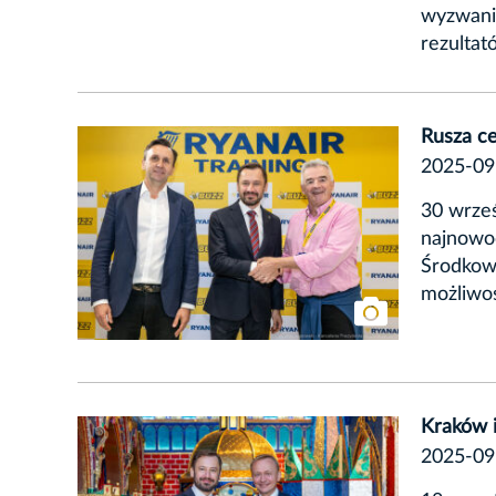
wyzwani
rezultat
Rusza c
2025-09
30 wrześ
najnowo
Środkow
możliwoś
Kraków i
2025-09