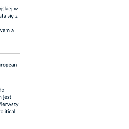
jskiej w
ła się z
owem a
uropean
do
 jest
Pierwszy
litical