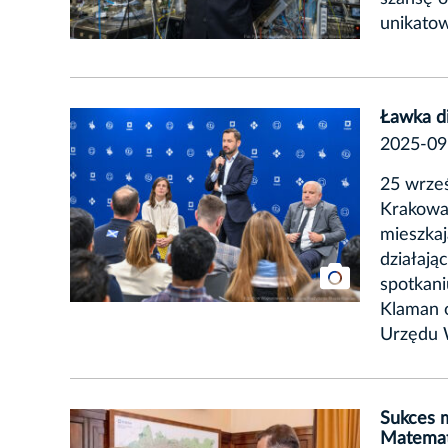
unikato
Ławka d
2025-09
25 wrze
Krakowa 
mieszkaj
działają
spotkani
Klaman 
Urzędu 
Sukces 
Matemat