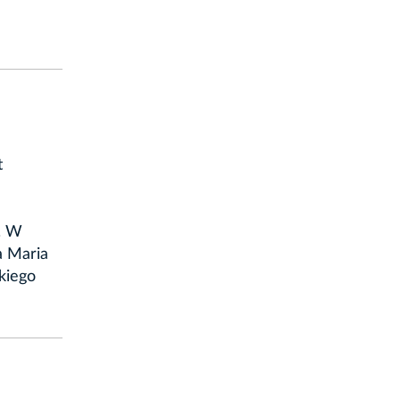
t
. W
a Maria
kiego