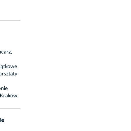
ncarz,
jątkowe
rsztaty
enie
 Kraków.
ie