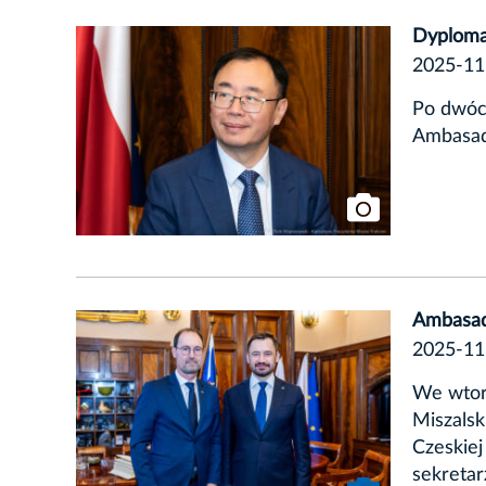
Dyploma
2025-11
Po dwóch
Ambasado
Ambasado
2025-11
We wtore
Miszalsk
Czeskiej
sekretar