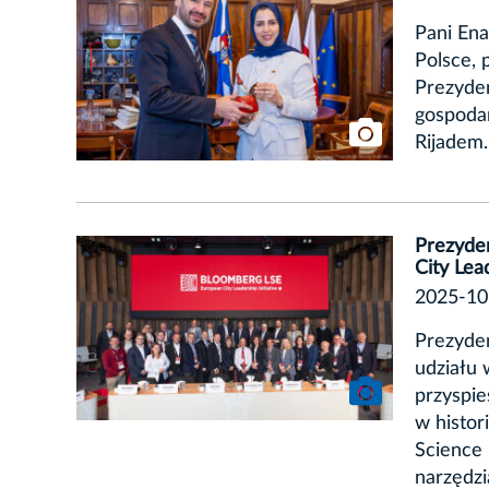
Pani En
Polsce, 
Prezyde
gospoda
Rijadem.
Prezyde
City Lea
2025-10
Prezyden
udziału 
przyspie
w histor
Science 
narzędzi