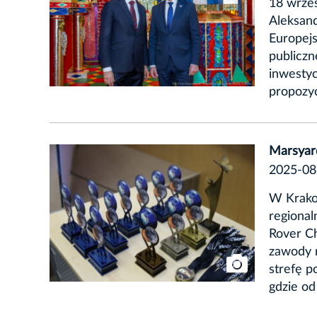
18 wrze
Aleksand
Europejs
publiczn
inwestyc
propozyc
Marsyard
2025-08
W Krakow
regional
Rover C
zawody r
strefę p
gdzie od