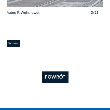
3
Autor: P. Wojnarowski
3/23
Auto
Wznów
POWRÓT