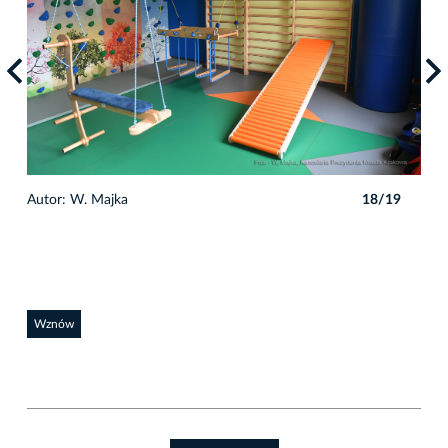
9
Autor: W. Majka
18/19
Auto
Wznów