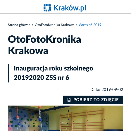
Strona główna
OtoFotoKronika Krakowa
Wrzesień 2019
OtoFotoKronika
Krakowa
Inauguracja roku szkolnego
20192020 ZSS nr 6
Data: 2019-09-02
IE
POBIERZ TO ZDJĘCIE